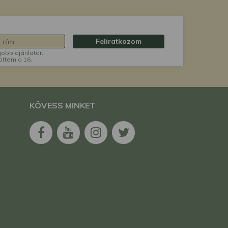
Feliratkozom
jobb ajánlatait
öttem a 16.
KÖVESS MINKET