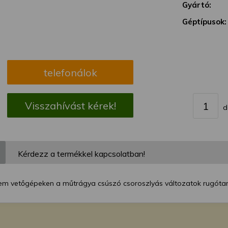
megváltoztathatja a beállításait.
Gyártó:
Géptípusok:
telefonálok
Visszahívást kérek!
d
Kérdezz a termékkel kapcsolatban!
m vetőgépeken a műtrágya csúszó csoroszlyás változatok rugótar