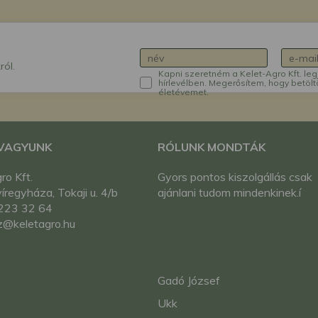
ról.
Kapni szeretném a Kelet-Agro Kft. leg
hírlevélben. Megerősítem, hogy betölt
életévemet.
 VAGYUNK
RÓLUNK MONDTÁK
ro Kft.
Gyors pontos kiszolgállás csak
regyháza, Tokaji u. 4/b
ajánlani tudom mindenkinek.í
223 32 64
z@keletagro.hu
Gadó József
Ukk