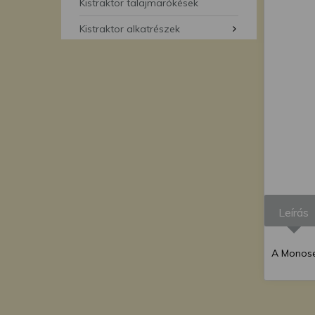
segítségével bármikor 
Kistraktor talajmarókések
Kistraktor alkatrészek
Leírás
A Monose