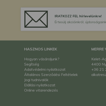
IRATKOZZ FEL hírlevelünkre!
Értesülj akcióinkról, újdonságaink
HASZNOS LINKEK
MERRE
Hogyan vásároljunk?
Kelet-Ag
Segítség
4400 Nyí
Adatvédelmi nyilatkozat
+36 21 
Általános Szerződési Feltételek
alkatres
Jogi tudnivalók
Elállási nyilatkozat
Online vitarendezés