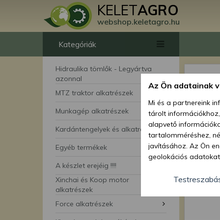
KELET
AGRO
webshop.keletagro.hu
Kategóriák
Hidraulika tömlők - Legyártva
azonnal
Az Ön adatainak 
MTZ traktor alkatrészek
Mi és a partnereink i
Munkagép alkatrészek
tárolt információkhoz
alapvető információka
Kardántengelyek és alkatrészei
tartalomméréshez, néz
javításához. Az Ön en
Egyéb termékek
geolokációs adatokat 
A készlet erejéig !!!!
hozzájárulhat ahhoz, 
lehetőségként a hozzá
Testreszabá
Xinchai és Koop motor
megváltoztathatja beá
alkatrészek
feltétlenül szükséges 
Force alkatrészek
beállításai csak erre