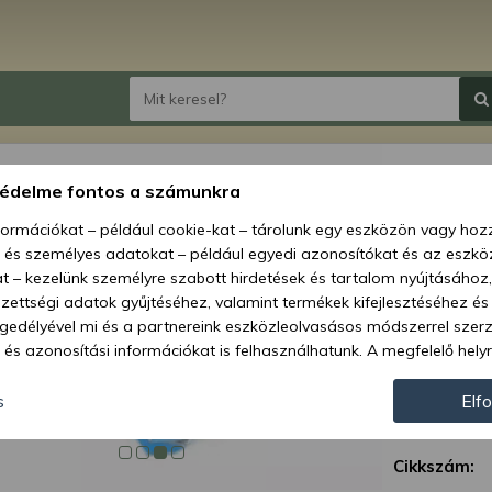
tartó 
védelme fontos a számunkra
nformációkat – például cookie-kat – tárolunk egy eszközön vagy ho
Ár:
30 84
, és személyes adatokat – például egyedi azonosítókat és az eszköz
13 
t – kezelünk személyre szabott hirdetések és tartalom nyújtásához,
ettségi adatok gyűjtéséhez, valamint termékek kifejlesztéséhez és
Elérhetőség
gedélyével mi és a partnereink eszközleolvasásos módszerrel szer
és azonosítási információkat is felhasználhatunk. A megfelelő helyr
Szállítás:
hogy mi és a partnereink a fent leírtak szerint adatkezelést végezz
Szállítási m
járulás megadása vagy elutasítása előtt részletesebb információkh
s
Elf
llításait. Felhívjuk figyelmét, hogy személyes adatainak bizonyos 
Garancia:
az Ön hozzájárulása, de jogában áll tiltakozni az ilyen jellegű adatke
Cikkszám:
 a weboldalra érvényesek. Erre a webhelyre visszatérve vagy az ada