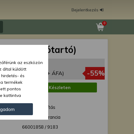
Bejelentkezés
0
konzol (rugótartó)
zzáférünk az eszközön
4 Ft
 által küldött
880 Ft
-55%
(10 929 Ft + ÁFA)
 hirdetés- és
 a termékek
:
Készleten
zett pontos
e kattintva
1 munkanap
ünk. Másik
ód:
Normál szállítás
oz juthat, és
ogadom
kezeléséhez nem
12 hónap garancia
zelés ellen. A
66001858 / 9183
tvédelmi szabályzatunk