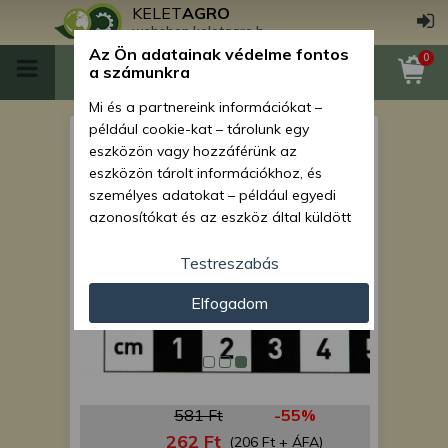
KELET
AGRO
webshop.keletagro.hu
Az Ön adatainak védelme fontos
0
a számunkra
Mi és a partnereink információkat –
például cookie-kat – tárolunk egy
zsírzószem
eszközön vagy hozzáférünk az
eszközön tárolt információkhoz, és
személyes adatokat – például egyedi
azonosítókat és az eszköz által küldött
alapvető információkat – kezelünk
személyre szabott hirdetések és
Testreszabás
tartalom nyújtásához, hirdetés- és
Elfogadom
tartalomméréshez, nézettségi adatok
gyűjtéséhez, valamint termékek
kifejlesztéséhez és a termékek
javításához. Az Ön engedélyével mi és a
partnereink eszközleolvasásos
581 Ft
-55%
módszerrel szerzett pontos geolokációs
adatokat és azonosítási információkat
262 Ft
(206 Ft + ÁFA)