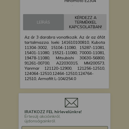
Hinomoto E2304
japán kistraktor
Hinomoto E232 japán
KÉRDEZZ A
kistraktor
LEÍRÁS
TERMÉKKEL
Hinomoto E25 japán
KAPCSOLATBAN!
kistraktor
Az ár 3 darabra vonatkozik. Az ár az áfát
Hinomoto E25D
tartalmazza. Iseki 141610100810, Kubota
japán kistraktor
11304-3002, 15104-11080, 15287-11081,
Hinomoto E2602
15401-11080, 15521-11080, 70000-11081,
japán kistraktor
19478-11080, Mitsubishi 30630-56800,
91261-00700, A22030315, MM200573,
Hinomoto E2604
Yanmar 121120-12900, 121256-12510,
japán kistraktor
124064-12510,12464-12510,124764-
Hinomoto E262 japán
12510, Armafilt L-104/254.0
kistraktor
Hinomoto E264 japán
kistraktor
Hinomoto E28 japán
kistraktor
IRATKOZZ FEL hírlevelünkre!
Hinomoto E322 japán
Értesülj akcióinkról,
újdonságainkról.
kistraktor
Hinomoto E324 japán