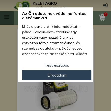
KELET
AGRO
webshop.keletagro.hu
Az Ön adatainak védelme fontos
0
a számunkra
Mi és a partnereink információkat –
például cookie-kat – tárolunk egy
légszűrő betét japán
eszközön vagy hozzáférünk az
kistraktorokhoz KA-A101 3
eszközön tárolt információkhoz, és
személyes adatokat – például egyedi
darabos csomag, SZUPER
azonosítókat és az eszköz által küldött
ÁRON!
alapvető információkat – kezelünk
személyre szabott hirdetések és
Testreszabás
tartalom nyújtásához, hirdetés- és
Elfogadom
tartalomméréshez, nézettségi adatok
gyűjtéséhez, valamint termékek
kifejlesztéséhez és a termékek
javításához. Az Ön engedélyével mi és a
partnereink eszközleolvasásos
módszerrel szerzett pontos geolokációs
adatokat és azonosítási információkat