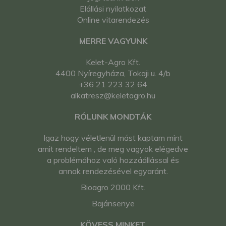
kistraktor
Elállási nyilatkozat
Iseki TL3700 japán
Online vitarendezés
kistraktor
Iseki TL4000 japán
MERRE VAGYUNK
kistraktor
Iseki TS2000 japán
Kelet-Agro Kft.
kistraktor
4400 Nyíregyháza, Tokaji u. 4/b
Iseki TS2200 japán
+36 21 223 32 64
kistraktor
alkatresz@keletagro.hu
Iseki TS2210 japán
kistraktor
RÓLUNK MONDTÁK
Iseki TS2510 japán
Igaz hogy véletlenül mást kaptam mint
kistraktor
amit rendeltem , de meg vagyok elégedve
Iseki TS2510F japán
a problémához való hozzáállással és
kistraktor
annak rendezésével egyaránt.
Iseki TS2810 japán
kistraktor
Bioagro 2000 Kft.
Iseki TS3110 japán
Bajánsenye
kistraktor
Iseki TS3510 japán
KÖVESS MINKET