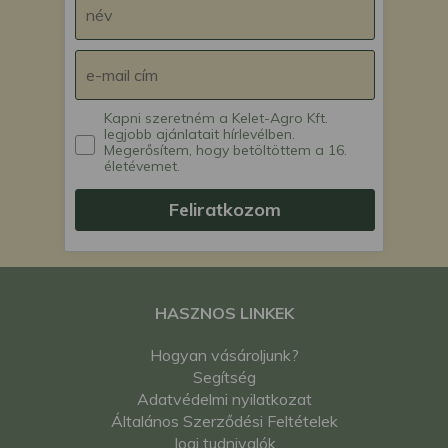
kistraktor
Hinomoto E392 japán
kistraktor
Hinomoto E394 japán
kistraktor
Kapni szeretném a Kelet-Agro Kft.
Hinomoto E402 japán
legjobb ajánlatait hírlevélben.
kistraktor
Megerősítem, hogy betöltöttem a 16.
életévemet.
Hinomoto E404 japán
kistraktor
Feliratkozom
Hinomoto N209
japán kistraktor
Hinomoto N229
japán kistraktor
Hinomoto N239
HASZNOS LINKEK
japán kistraktor
Iseki TL2800 japán
Hogyan vásároljunk?
kistraktor
Segítség
Iseki TL3200 japán
Adatvédelmi nyilatkozat
kistraktor
Általános Szerződési Feltételek
Iseki TL3200F japán
Jogi tudnivalók