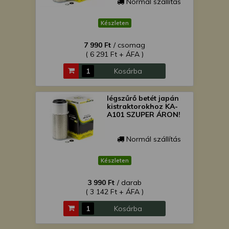
Normál szállítás
Készleten
7 990 Ft
/ csomag
( 6 291 Ft + ÁFA )
Kosárba
légszűrő betét japán
kistraktorokhoz KA-
A101 SZUPER ÁRON!
Normál szállítás
Készleten
3 990 Ft
/ darab
( 3 142 Ft + ÁFA )
Kosárba