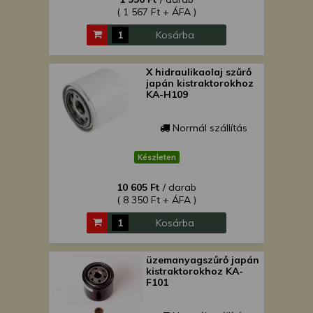
( 1 567 Ft + ÁFA )
Kosárba
X hidraulikaolaj szűrő
japán kistraktorokhoz
KA-H109
Normál szállítás
Készleten
10 605 Ft
/ darab
( 8 350 Ft + ÁFA )
Kosárba
üzemanyagszűrő japán
kistraktorokhoz KA-
F101