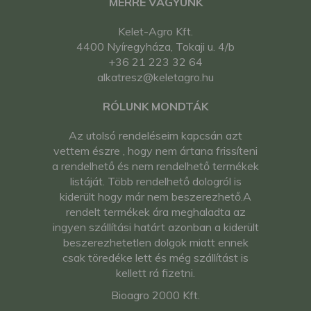
MERRE VAGYUNK
Kelet-Agro Kft.
4400 Nyíregyháza, Tokaji u. 4/b
+36 21 223 32 64
alkatresz@keletagro.hu
RÓLUNK MONDTÁK
Az utolsó rendeléseim kapcsán azt
vettem észre , hogy nem ártana frissíteni
a rendelhető és nem rendelhető termékek
listáját. Több rendelhető dologról is
kiderült hogy már nem beszerezhető.A
rendelt termékek ára meghaladta az
ingyen szállítási határt azonban a kiderült
beszerezhetetlen dolgok miatt ennek
csak töredéke lett és még szállítást is
kellett rá fizetni.
Bioagro 2000 Kft.