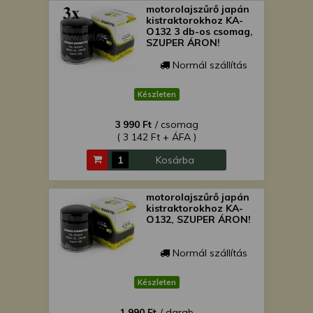
motorolajszűrő japán
kistraktorokhoz KA-
O132 3 db-os csomag,
SZUPER ÁRON!
Normál szállítás
Készleten
3 990 Ft
/ csomag
( 3 142 Ft + ÁFA )
Kosárba
motorolajszűrő japán
kistraktorokhoz KA-
O132, SZUPER ÁRON!
Normál szállítás
Készleten
1 990 Ft
/ darab