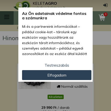
KELET
AGRO
webshop.keletagro.hu
Az Ön adatainak védelme fontos
0
a számunkra
Mi és a partnereink információkat –
Főoldal
Hinomoto N239 japán kistraktor
például cookie-kat – tárolunk egy
Hinomoto N239 japán kistraktor
eszközön vagy hozzáférünk az
eszközön tárolt információkhoz, és
személyes adatokat – például egyedi
azonosítókat és az eszköz által küldött
alapvető információkat – kezelünk
személyre szabott hirdetések és
Testreszabás
Gumi 7-14 SZUPER
tartalom nyújtásához, hirdetés- és
ÁRON!
Elfogadom
tartalomméréshez, nézettségi adatok
gyűjtéséhez, valamint termékek
kifejlesztéséhez és a termékek
Normál szállítás
javításához. Az Ön engedélyével mi és a
partnereink eszközleolvasásos
Készleten
módszerrel szerzett pontos geolokációs
29 990 Ft
/ darab
adatokat és azonosítási információkat