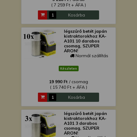
( 7 259 Ft + ÁFA )
Kosárba
légszűrő betét japán
kistraktorokhoz KA-
A101 10 darabos
csomag, SZUPER
ÁRON!
Normál szállítás
Készleten
19 990 Ft
/ csomag
( 15 740 Ft + ÁFA )
Kosárba
légszűrő betét japán
kistraktorokhoz KA-
A101 3 darabos
csomag, SZUPER
ÁRON!