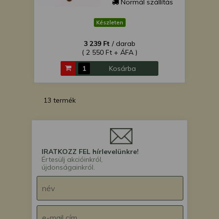
Normál szállítás
Készleten
3 239 Ft
/ darab
( 2 550 Ft + ÁFA )
Kosárba
13 termék
IRATKOZZ FEL hírlevelünkre!
Értesülj akcióinkról,
újdonságainkról.