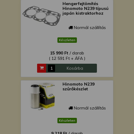
Hengerfejtömítés
Hinomoto N239 típusú
japán kistraktorhoz
Normál szállítás
Készleten
15 990 Ft
/ darab
( 12 591 Ft + ÁFA )
Kosárba
Hinomoto N239
szűrőkészlet
Normál szállítás
Készleten
9 218 Ft
/ darab