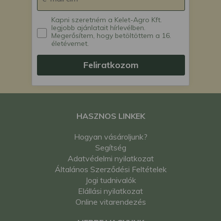
Kapni szeretném a Kelet-Agro Kft.
legjobb ajánlatait hírlevélben.
Megerősítem, hogy betöltöttem a 16.
életévemet.
Feliratkozom
HASZNOS LINKEK
Hogyan vásároljunk?
Segítség
Adatvédelmi nyilatkozat
Általános Szerződési Feltételek
Jogi tudnivalók
Elállási nyilatkozat
Online vitarendezés