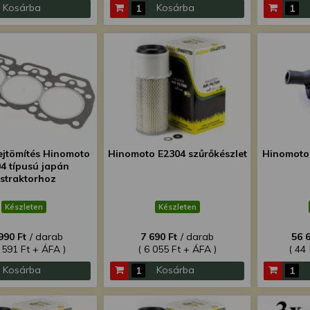
Kosárba
Kosárba
jtömítés Hinomoto
Hinomoto E2304 szűrőkészlet
Hinomoto 
4 típusú japán
istraktorhoz
Készleten
Készleten
990 Ft
/ darab
7 690 Ft
/ darab
56 
 591 Ft + ÁFA )
( 6 055 Ft + ÁFA )
( 44
Kosárba
Kosárba