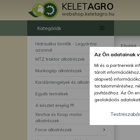
KELET
AGRO
webshop.keletagro.hu
Kategóriák
Hidraulika tömlők - Legyártva
Főoldal
azonnal
Az Ön adatainak 
Hin
MTZ traktor alkatrészek
Mi és a partnereink i
Munkagép alkatrészek
tárolt információkhoz
kis
alapvető információka
Kardántengelyek és alkatrészei
tartalomméréshez, néz
javításához. Az Ön en
Egyéb termékek
geolokációs adatokat 
A készlet erejéig !!!!
hozzájárulhat ahhoz, 
lehetőségként a hozzá
Testreszabá
Xinchai és Koop motor
megváltoztathatja beá
alkatrészek
feltétlenül szükséges 
Force alkatrészek
beállításai csak erre