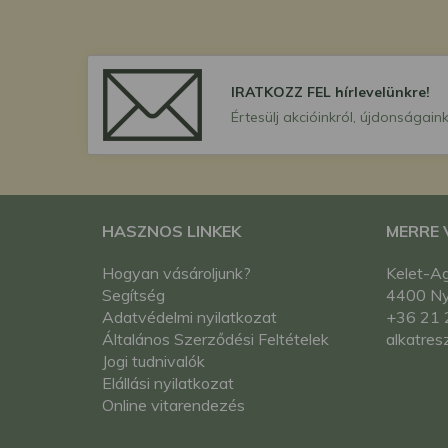
IRATKOZZ FEL hírlevelünkre!
Értesülj akcióinkról, újdonságaink
HASZNOS LINKEK
MERRE
Hogyan vásároljunk?
Kelet-Ag
Segítség
4400 Nyí
Adatvédelmi nyilatkozat
+36 21 
Általános Szerződési Feltételek
alkatres
Jogi tudnivalók
Elállási nyilatkozat
Online vitarendezés