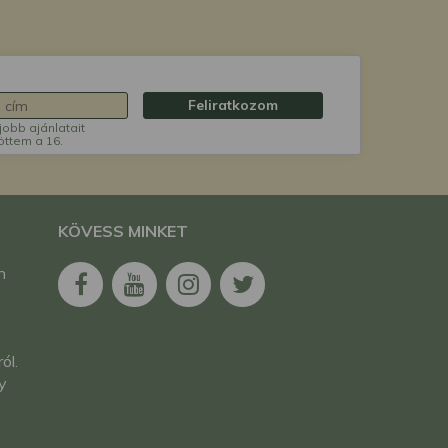
Feliratkozom
jobb ajánlatait
öttem a 16.
KÖVESS MINKET
n
ól.
y