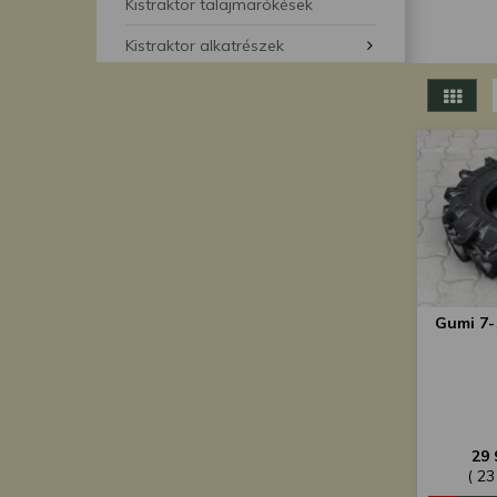
segítségével bármikor 
Kistraktor talajmarókések
Kistraktor alkatrészek
Gumi 7
29 
( 23