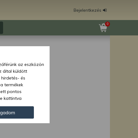
Bejelentkezés
0
zzáférünk az eszközön
 által küldött
 hirdetés- és
 a termékek
zett pontos
e kattintva
ünk. Másik
oz juthat, és
ogadom
kezeléséhez nem
zelés ellen. A
tvédelmi szabályzatunk