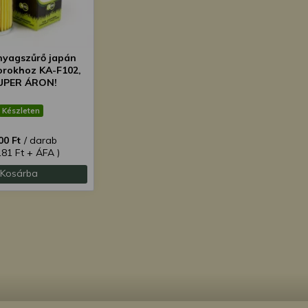
yagszűrő japán
torokhoz KA-F102,
UPER ÁRON!
Készleten
00 Ft
/ darab
181 Ft + ÁFA )
Kosárba