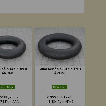
lső 7-14 SZUPER
Gumi belső 9.5-24 SZUPER
ÁRON!
ÁRON!
Készleten
Készleten
90 Ft
/ darab
6 990 Ft
/ darab
276 Ft + ÁFA )
( 5 504 Ft + ÁFA )