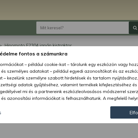
Hinomoto E2304 japán kistraktor
védelme fontos a számunkra
omoto E2304 japán
nformációkat – például cookie-kat – tárolunk egy eszközön vagy ho
, és személyes adatokat – például egyedi azonosítókat és az eszköz
traktor
t – kezelünk személyre szabott hirdetések és tartalom nyújtásához,
ettségi adatok gyűjtéséhez, valamint termékek kifejlesztéséhez és
gedélyével mi és a partnereink eszközleolvasásos módszerrel szer
és azonosítási információkat is felhasználhatunk. A megfelelő helyr
hogy mi és a partnereink a fent leírtak szerint adatkezelést végezz
járulás megadása vagy elutasítása előtt részletesebb információkh
s
Elf
llításait. Felhívjuk figyelmét, hogy személyes adatainak bizonyos 
az Ön hozzájárulása, de jogában áll tiltakozni az ilyen jellegű adatke
 a weboldalra érvényesek. Erre a webhelyre visszatérve vagy az ada