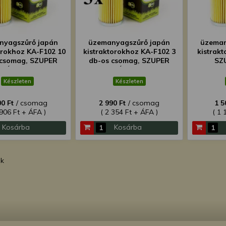
nyagszűrő japán
üzemanyagszűrő japán
üzeman
orokhoz KA-F102 10
kistraktorokhoz KA-F102 3
kistrak
 csomag, SZUPER
db-os csomag, SZUPER
SZ
ÁRON!
ÁRON!
Készleten
Készleten
00 Ft
/ csomag
2 990 Ft
/ csomag
1 5
 906 Ft + ÁFA )
( 2 354 Ft + ÁFA )
( 1 
Kosárba
Kosárba
ék