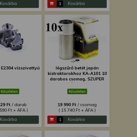
Kosárba
Kosárba
E2304 vízszivattyú
légszűrő betét japán
kistraktorokhoz KA-A101 10
darabos csomag, SZUPER
ÁRON!
Készleten
Készleten
629 Ft
/ darab
19 990 Ft
/ csomag
 590 Ft + ÁFA )
( 15 740 Ft + ÁFA )
Kosárba
Kosárba