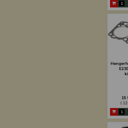
Hengerfe
E230
k
15 
( 12