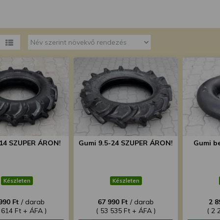
megváltoztathatja a beállításait.
-14 SZUPER ÁRON!
Gumi 9.5-24 SZUPER ÁRON!
Gumi be
Készleten
Készleten
990 Ft
/ darab
67 990 Ft
/ darab
2 8
 614 Ft + ÁFA )
( 53 535 Ft + ÁFA )
( 2 