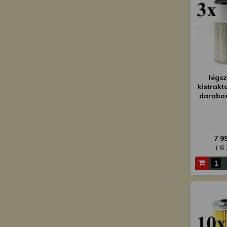
légsz
kistrak
darabo
7 9
( 6