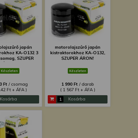
olajszűrő japán
motorolajszűrő japán
orokhoz KA-O132 3
kistraktorokhoz KA-O132,
csomag, SZUPER
SZUPER ÁRON!
ÁRON!
Készleten
Készleten
0 Ft
/ csomag
1 990 Ft
/ darab
142 Ft + ÁFA )
( 1 567 Ft + ÁFA )
Kosárba
Kosárba