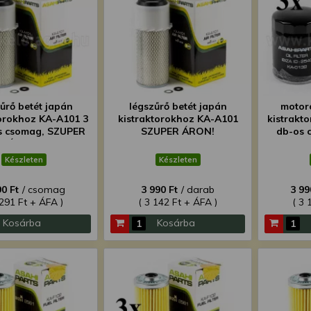
űrő betét japán
légszűrő betét japán
motor
torokhoz KA-A101 3
kistraktorokhoz KA-A101
kistrakt
s csomag, SZUPER
SZUPER ÁRON!
db-os 
ÁRON!
Készleten
Készleten
90 Ft
/ csomag
3 990 Ft
/ darab
3 99
 291 Ft + ÁFA )
( 3 142 Ft + ÁFA )
( 3 
Kosárba
Kosárba