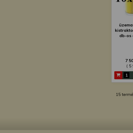
üzema
kistrakt
db-os
7 5
( 5
15 term