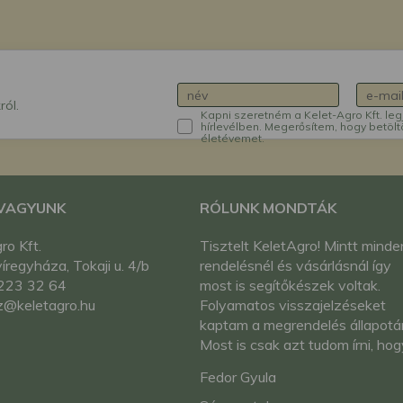
ról.
Kapni szeretném a Kelet-Agro Kft. leg
hírlevélben. Megerősítem, hogy betölt
életévemet.
 VAGYUNK
RÓLUNK MONDTÁK
ro Kft.
Tisztelt KeletAgro! Mintt minde
regyháza, Tokaji u. 4/b
rendelésnél és vásárlásnál így
223 32 64
most is segítőkészek voltak.
z@keletagro.hu
Folyamatos visszajelzéseket
kaptam a megrendelés állapotár
Most is csak azt tudom írni, hog
teljesen meg vagyok elégedve
Fedor Gyula
Önökkel. További minden jót!