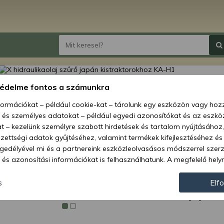
X hidr
védelme fontos a számunkra
kistr
nformációkat – például cookie-kat – tárolunk egy eszközön vagy ho
, és személyes adatokat – például egyedi azonosítókat és az eszköz
Ár:
10 
t – kezelünk személyre szabott hirdetések és tartalom nyújtásához,
ettségi adatok gyűjtéséhez, valamint termékek kifejlesztéséhez és
Elérhetőség
gedélyével mi és a partnereink eszközleolvasásos módszerrel szer
és azonosítási információkat is felhasználhatunk. A megfelelő helyr
Szállítási m
hogy mi és a partnereink a fent leírtak szerint adatkezelést végezz
Cikkszám:
járulás megadása vagy elutasítása előtt részletesebb információkh
s
Elf
llításait. Felhívjuk figyelmét, hogy személyes adatainak bizonyos 
Géptípusok:
az Ön hozzájárulása, de jogában áll tiltakozni az ilyen jellegű adatke
 a weboldalra érvényesek. Erre a webhelyre visszatérve vagy az ada