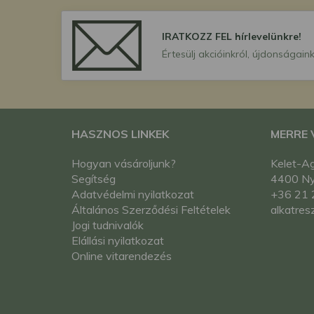
IRATKOZZ FEL hírlevelünkre!
Értesülj akcióinkról, újdonságaink
HASZNOS LINKEK
MERRE
Hogyan vásároljunk?
Kelet-Ag
Segítség
4400 Nyí
Adatvédelmi nyilatkozat
+36 21 
Általános Szerződési Feltételek
alkatres
Jogi tudnivalók
Elállási nyilatkozat
Online vitarendezés