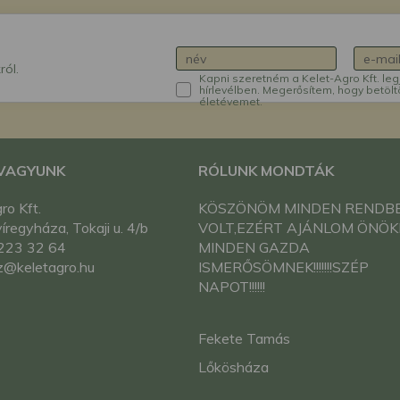
ról.
Kapni szeretném a Kelet-Agro Kft. leg
hírlevélben. Megerősítem, hogy betölt
életévemet.
 VAGYUNK
RÓLUNK MONDTÁK
ro Kft.
KÖSZÖNÖM MINDEN RENDB
regyháza, Tokaji u. 4/b
VOLT,EZÉRT AJÁNLOM ÖNÖK
223 32 64
MINDEN GAZDA
z@keletagro.hu
ISMERŐSÖMNEK!!!!!!!SZÉP
NAPOT!!!!!!
Fekete Tamás
Lőkösháza