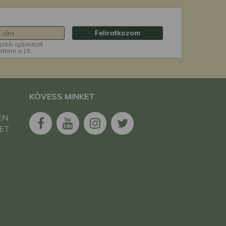
Iseki TU237F japán kistraktor
Kubota GB115 japán kistraktor
Feliratkozom
jobb ajánlatait
Kubota GB15 japán kistraktor
öttem a 16.
Kubota GB155 japán kistraktor
Mitsubishi MT200 japán kistraktor
KÖVESS MINKET
Mitsubishi MT201 japán kistraktor
Mitsubishi MT205 japán kistraktor
EN
ET
Mitsubishi MT220 japán kistraktor
Mitsubishi MT241 japán kistraktor
Mitsubishi MTX225 japán kistraktor
Mitsubishi MTX245 japán kistraktor
Mitsubishi MTZ21 japán kistraktor
Yanmar F20 japán kistraktor