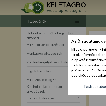
KELET
AGRO
webshop.keletagro.hu
Kategóriák
Hidraulika tömlők - Legyártva
azonnal
Az Ön adatainak 
MTZ traktor alkatrészek
Mi és a partnereink i
Munkagép alkatrészek
tárolt információkhoz
alapvető információka
Kardántengelyek és alkatrészei
tartalomméréshez, néz
javításához. Az Ön en
Egyéb termékek
geolokációs adatokat 
A készlet erejéig !!!!
hozzájárulhat ahhoz, 
lehetőségként a hozzá
Testreszabá
Xinchai és Koop motor
megváltoztathatja beá
alkatrészek
feltétlenül szükséges 
Force alkatrészek
beállításai csak erre