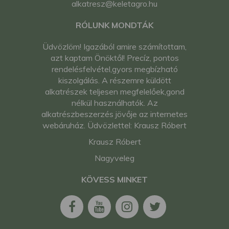
alkatresz@keletagro.hu
RÓLUNK MONDTÁK
Üdvözlöm! Igazából amire számítottam,
azt kaptam Önöktől! Precíz, pontos
rendelésfelvétel,gyors megbízható
kiszolgálás. A részemre küldött
alkatrészek teljesen megfelelőek,gond
nélkül használhatók. Az
alkatrészbeszerzés jövője az internetes
webáruház. Üdvözlettel: Krausz Róbert
Krausz Róbert
Nagyveleg
KÖVESS MINKET