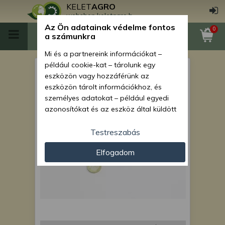
KELET
AGRO
webshop.keletagro.hu
Az Ön adatainak védelme fontos
0
a számunkra
Mi és a partnereink információkat –
például cookie-kat – tárolunk egy
csapágy 4408
eszközön vagy hozzáférünk az
eszközön tárolt információkhoz, és
személyes adatokat – például egyedi
azonosítókat és az eszköz által küldött
alapvető információkat – kezelünk
személyre szabott hirdetések és
Testreszabás
tartalom nyújtásához, hirdetés- és
Elfogadom
tartalomméréshez, nézettségi adatok
gyűjtéséhez, valamint termékek
kifejlesztéséhez és a termékek
javításához. Az Ön engedélyével mi és a
partnereink eszközleolvasásos
módszerrel szerzett pontos geolokációs
adatokat és azonosítási információkat