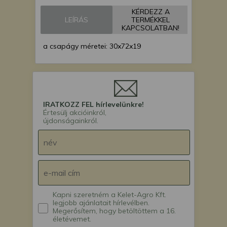
vetőgép
KÉRDEZZ A
Monosem MS
LEÍRÁS
TERMÉKKEL
vetőgép
KAPCSOLATBAN!
a csapágy méretei: 30x72x19
IRATKOZZ FEL hírlevelünkre!
Értesülj akcióinkról,
újdonságainkról.
Kapni szeretném a Kelet-Agro Kft.
legjobb ajánlatait hírlevélben.
Megerősítem, hogy betöltöttem a 16.
életévemet.