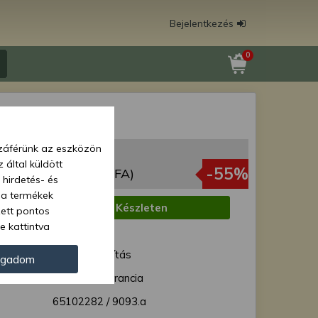
Bejelentkezés
0
tengely
zzáférünk az eszközön
9 Ft
 által küldött
56 Ft
-55%
(4 769 Ft + ÁFA)
 hirdetés- és
 a termékek
:
Készleten
zett pontos
e kattintva
1 munkanap
ünk. Másik
ód:
Normál szállítás
oz juthat, és
ogadom
kezeléséhez nem
12 hónap garancia
zelés ellen. A
65102282 / 9093.a
tvédelmi szabályzatunk