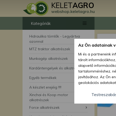
KELET
AGRO
webshop.keletagro.hu
Kategóriák
Hidraulika tömlők - Legyártva
azonnal
Az Ön adatainak 
MTZ traktor alkatrészek
Mi és a partnereink i
Munkagép alkatrészek
tárolt információkhoz
alapvető információka
Kardántengelyek és alkatrészei
tartalomméréshez, néz
javításához. Az Ön en
Egyéb termékek
geolokációs adatokat 
A készlet erejéig !!!!
hozzájárulhat ahhoz, 
lehetőségként a hozzá
Testreszabá
Xinchai és Koop motor
megváltoztathatja beá
alkatrészek
feltétlenül szükséges 
Force alkatrészek
beállításai csak erre