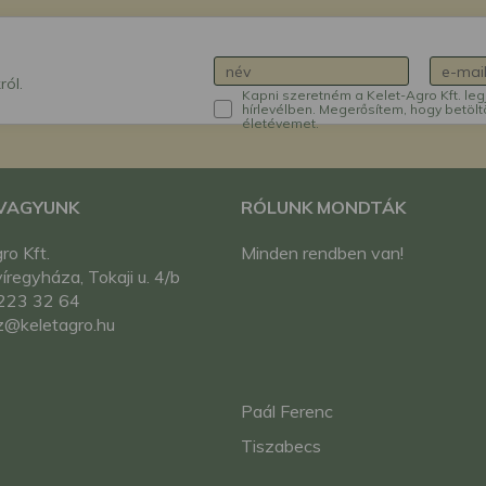
ról.
Kapni szeretném a Kelet-Agro Kft. leg
hírlevélben. Megerősítem, hogy betölt
életévemet.
 VAGYUNK
RÓLUNK MONDTÁK
ro Kft.
Minden rendben van!
regyháza, Tokaji u. 4/b
223 32 64
z@keletagro.hu
Paál Ferenc
Tiszabecs