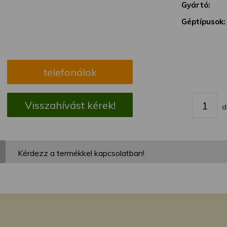
megváltoztathatja a beállításait.
Gyártó:
Géptípusok:
telefonálok
Visszahívást kérek!
d
Kérdezz a termékkel kapcsolatban!