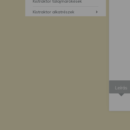
segítségével bármikor 
Kistraktor talajmarókések
Kistraktor alkatrészek
Leírás