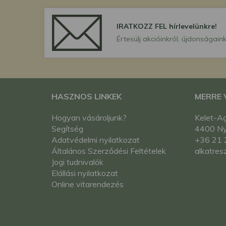
IRATKOZZ FEL hírlevelünkre!
Értesülj akcióinkról, újdonságaink
HASZNOS LINKEK
MERRE
Hogyan vásároljunk?
Kelet-Ag
Segítség
4400 Nyí
Adatvédelmi nyilatkozat
+36 21 
Általános Szerződési Feltételek
alkatres
Jogi tudnivalók
Elállási nyilatkozat
Online vitarendezés