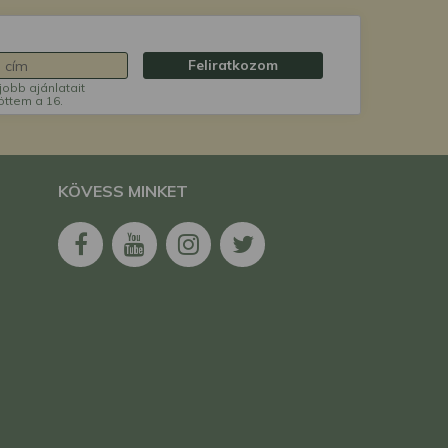
Feliratkozom
jobb ajánlatait
öttem a 16.
KÖVESS MINKET