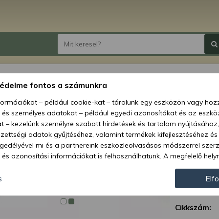
kerék
védelme fontos a számunkra
nformációkat – például cookie-kat – tárolunk egy eszközön vagy ho
Ár:
13 45
, és személyes adatokat – például egyedi azonosítókat és az eszköz
6 0
t – kezelünk személyre szabott hirdetések és tartalom nyújtásához,
ettségi adatok gyűjtéséhez, valamint termékek kifejlesztéséhez és
Elérhetőség
gedélyével mi és a partnereink eszközleolvasásos módszerrel szer
és azonosítási információkat is felhasználhatunk. A megfelelő helyr
Szállítás:
hogy mi és a partnereink a fent leírtak szerint adatkezelést végezz
Szállítási m
járulás megadása vagy elutasítása előtt részletesebb információkh
s
Elf
llításait. Felhívjuk figyelmét, hogy személyes adatainak bizonyos 
Garancia:
az Ön hozzájárulása, de jogában áll tiltakozni az ilyen jellegű adatke
Cikkszám:
 a weboldalra érvényesek. Erre a webhelyre visszatérve vagy az ada