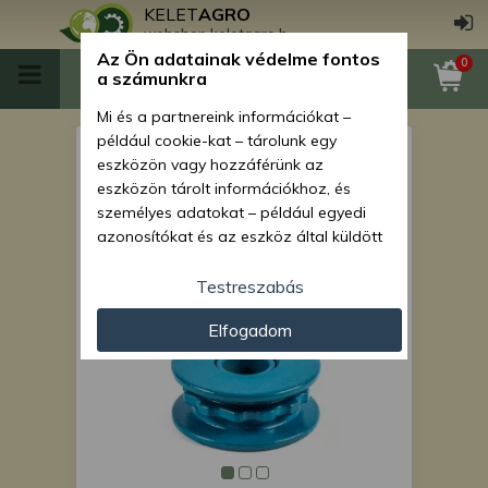
KELET
AGRO
webshop.keletagro.hu
Az Ön adatainak védelme fontos
0
a számunkra
Mi és a partnereink információkat –
például cookie-kat – tárolunk egy
Láncfeszítő görgő Monosem
eszközön vagy hozzáférünk az
vetőgépekhez, ref: 66009147
eszközön tárolt információkhoz, és
személyes adatokat – például egyedi
/ 4123, 67010005, 67010006,
azonosítókat és az eszköz által küldött
67010007, 7096, AsahiParts
alapvető információkat – kezelünk
személyre szabott hirdetések és
Testreszabás
tartalom nyújtásához, hirdetés- és
Elfogadom
tartalomméréshez, nézettségi adatok
gyűjtéséhez, valamint termékek
kifejlesztéséhez és a termékek
javításához. Az Ön engedélyével mi és a
partnereink eszközleolvasásos
módszerrel szerzett pontos geolokációs
adatokat és azonosítási információkat