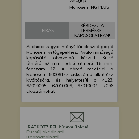
vetőgép
Monosem NG PLUS
vetőgép
Monosem NX
KÉRDEZZ A
vetőgép
LEÍRÁS
TERMÉKKEL
Monosem MECA
KAPCSOLATBAN!
vetőgép
Asahiparts gyártmányú láncfeszítő görgő
Monosem MS
Monosem vetőgépekhez. Kiváló minőségű
vetőgép
kopásálló ötvözetből készült. Külső
átmérő 52 mm, belső átmérő 16 mm,
fogszám 12. A görgő megfelel a
Monosem 66009147 cikkszámú alkatrész
kiváltására, és helyettesíti a 4123,
67010005, 67010006, 67010007, 7096
cikkszámokat.
IRATKOZZ FEL hírlevelünkre!
Értesülj akcióinkról,
újdonságainkról.