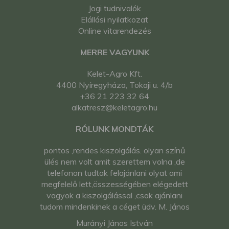
Jogi tudnivalók
Elállási nyilatkozat
Online vitarendezés
MERRE VAGYUNK
Kelet-Agro Kft.
4400 Nyíregyháza, Tokaji u. 4/b
+36 21 223 32 64
alkatresz@keletagro.hu
RÓLUNK MONDTÁK
pontos ,rendes kiszolgálás. olyan színű
ülés nem volt amit szerettem volna ,de
telefonon tudtak felajánlani olyat ami
megfelelő lett,összességében elégedett
vagyok a kiszolgálással ,csak ajánlani
tudom mindenkinek a céget üdv. M. János
Murányi János István