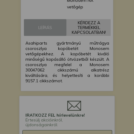
Monosem NX
vetőgép
KÉRDEZZ A
LEÍRÁS
TERMÉKKEL
KAPCSOLATBAN!
Asahiparts gyártmányú műtrágya
csoroszlya kopóbetét Monosem
vetőgépekhez. A kopóbetét kiváló
minőségű kopásálló ötvözetből készült. A
csoroszlya megfelel a Monosem
30047062 cikkszámú alkatrész
kiváltására, és helyettesíti a korábbi
9157.1 cikkszámot.
IRATKOZZ FEL hírlevelünkre!
Értesülj akcióinkról,
újdonságainkról.