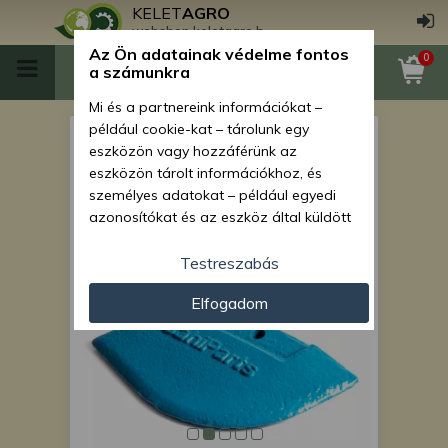
KELET
AGRO
webshop.keletagro.hu
Az Ön adatainak védelme fontos
0
a számunkra
Mi és a partnereink információkat –
például cookie-kat – tárolunk egy
Műtrágya csoroszlya
eszközön vagy hozzáférünk az
kopóbetét Monosem
eszközön tárolt információkhoz, és
személyes adatokat – például egyedi
vetőgépekhez, ref: 30047062
azonosítókat és az eszköz által küldött
/ 9157.1, AsahiParts
alapvető információkat – kezelünk
személyre szabott hirdetések és
Testreszabás
tartalom nyújtásához, hirdetés- és
Elfogadom
tartalomméréshez, nézettségi adatok
gyűjtéséhez, valamint termékek
kifejlesztéséhez és a termékek
javításához. Az Ön engedélyével mi és a
partnereink eszközleolvasásos
módszerrel szerzett pontos geolokációs
adatokat és azonosítási információkat