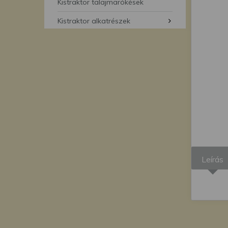
segítségével bármikor 
Kistraktor talajmarókések
Kistraktor alkatrészek
Leírás