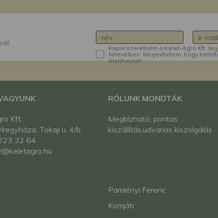
ról.
Kapni szeretném a Kelet-Agro Kft. leg
hírlevélben. Megerősítem, hogy betölt
életévemet.
 VAGYUNK
RÓLUNK MONDTÁK
ro Kft.
Megbízható, pontos
regyháza, Tokaji u. 4/b
kiszállítás,udvarias kiszolgálás
223 32 64
z@keletagro.hu
Pamlényi Ferenc
Komjáti