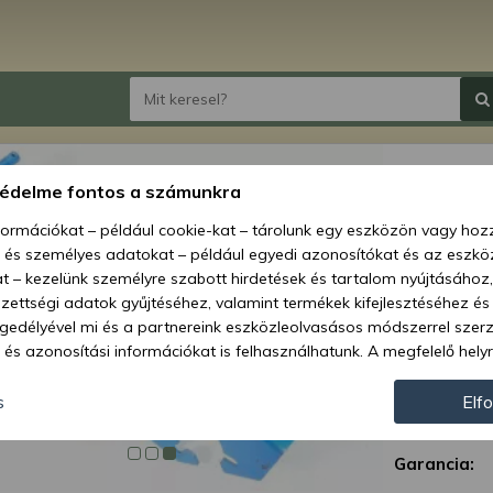
műtrá
védelme fontos a számunkra
a vázr
nformációkat – például cookie-kat – tárolunk egy eszközön vagy ho
, és személyes adatokat – például egyedi azonosítókat és az eszköz
Ár:
26 55
t – kezelünk személyre szabott hirdetések és tartalom nyújtásához,
11 
ettségi adatok gyűjtéséhez, valamint termékek kifejlesztéséhez és
gedélyével mi és a partnereink eszközleolvasásos módszerrel szer
és azonosítási információkat is felhasználhatunk. A megfelelő helyr
Elérhetőség
hogy mi és a partnereink a fent leírtak szerint adatkezelést végezz
Szállítás:
járulás megadása vagy elutasítása előtt részletesebb információkh
s
Elf
llításait. Felhívjuk figyelmét, hogy személyes adatainak bizonyos 
Szállítási m
az Ön hozzájárulása, de jogában áll tiltakozni az ilyen jellegű adatke
Garancia:
 a weboldalra érvényesek. Erre a webhelyre visszatérve vagy az ada