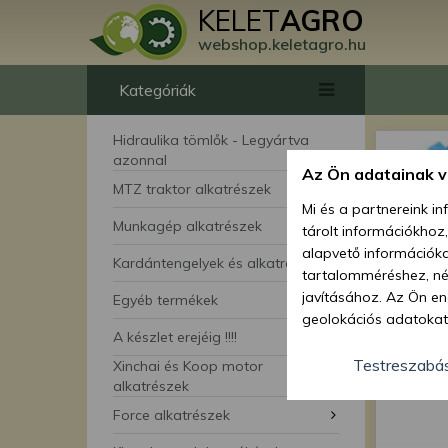
KELET
AGRO
webshop.keletagro.hu
Kategóriák
Hidraulika tömlők - Legyártva
azonnal
Az Ön adatainak 
MTZ traktor alkatrészek
Mi és a partnereink i
Munkagép alkatrészek
tárolt információkhoz
alapvető információka
Kardántengelyek és alkatrészei
tartalomméréshez, néz
javításához. Az Ön en
Egyéb termékek
geolokációs adatokat 
A készlet erejéig !!!!
hozzájárulhat ahhoz, 
lehetőségként a hozzá
Testreszabá
Xinchai és Koop motor
megváltoztathatja beá
alkatrészek
feltétlenül szükséges 
Force alkatrészek
beállításai csak erre