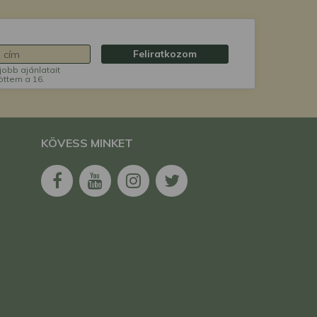
Feliratkozom
jobb ajánlatait
öttem a 16.
KÖVESS MINKET