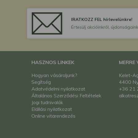
IRATKOZZ FEL hírlevelünkre!
Értesülj akcióinkról, újdonságaink
HASZNOS LINKEK
MERRE
Hogyan vásároljunk?
Kelet-Ag
Segítség
4400 Nyí
Adatvédelmi nyilatkozat
+36 21 
Általános Szerződési Feltételek
alkatres
Jogi tudnivalók
Elállási nyilatkozat
Online vitarendezés