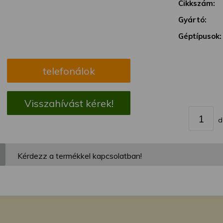
megváltoztathatja a beállításait.
Cikkszám:
Gyártó:
Géptípusok:
telefonálok
Visszahívást kérek!
d
Kérdezz a termékkel kapcsolatban!