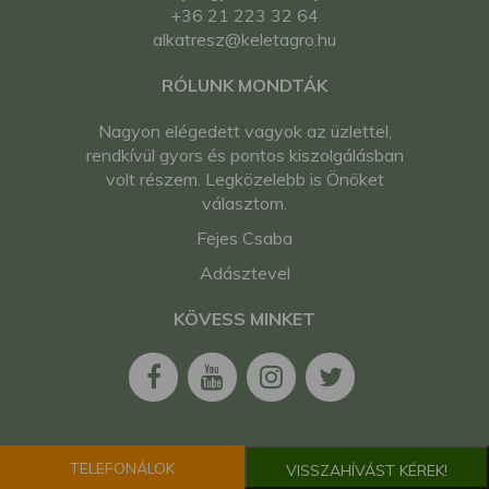
+36 21 223 32 64
alkatresz@keletagro.hu
RÓLUNK MONDTÁK
Nagyon elégedett vagyok az üzlettel,
rendkívül gyors és pontos kiszolgálásban
volt részem. Legközelebb is Önöket
választom.
Fejes Csaba
Adásztevel
KÖVESS MINKET
TELEFONÁLOK
VISSZAHÍVÁST KÉREK!
2026. Minden jog fenntartva. Kelet-Agro Kft.