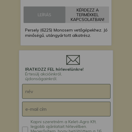
KÉRDEZZ A
LEÍRÁS
TERMÉKKEL
KAPCSOLATBAN!
Persely (6225) Monosem vetőgépekhez. Jó
minőségű, utángyártott alkatrész.
IRATKOZZ FEL hírlevelünkre!
Értesülj akcióinkról,
újdonságainkról.
Kapni szeretném a Kelet-Agro Kft.
legjobb ajánlatait hírlevélben.
Megerősítem, hogy betöltöttem a 16.