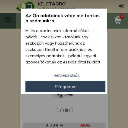
KELET
AGRO
webshop.keletagro.hu
Az Ön adatainak védelme fontos
0
a számunkra
Mi és a partnereink információkat –
például cookie-kat – tárolunk egy
Persely (6225) Monosem
eszközön vagy hozzáférünk az
vetőgépekhez.
eszközön tárolt információkhoz, és
személyes adatokat – például egyedi
azonosítókat és az eszköz által küldött
alapvető információkat – kezelünk
személyre szabott hirdetések és
Testreszabás
tartalom nyújtásához, hirdetés- és
Elfogadom
tartalomméréshez, nézettségi adatok
gyűjtéséhez, valamint termékek
kifejlesztéséhez és a termékek
javításához. Az Ön engedélyével mi és a
partnereink eszközleolvasásos
módszerrel szerzett pontos geolokációs
adatokat és azonosítási információkat
2 726 Ft
-55%