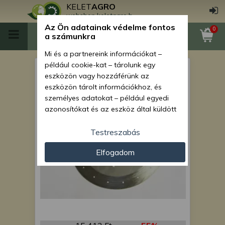
KELET
AGRO
webshop.keletagro.hu
Az Ön adatainak védelme fontos
0
a számunkra
Mi és a partnereink információkat –
például cookie-kat – tárolunk egy
vetőtárcsa csemege kukorica
eszközön vagy hozzáférünk az
eszközön tárolt információkhoz, és
személyes adatokat – például egyedi
azonosítókat és az eszköz által küldött
alapvető információkat – kezelünk
személyre szabott hirdetések és
Testreszabás
tartalom nyújtásához, hirdetés- és
Elfogadom
tartalomméréshez, nézettségi adatok
gyűjtéséhez, valamint termékek
kifejlesztéséhez és a termékek
javításához. Az Ön engedélyével mi és a
partnereink eszközleolvasásos
módszerrel szerzett pontos geolokációs
adatokat és azonosítási információkat