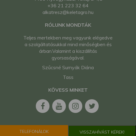
+36 21 223 32 64
alkatresz@keletagro.hu
RÓLUNK MONDTÁK
Teljes mertekben meg vagyunk elégedve
a szolgáltatásukkal mind minőségben és
árban.Valamint a kiszállítás
gyorsaságával.
Szűcsné Surnyák Diána
Tass
KÖVESS MINKET
TELEFONÁLOK
VISSZAHÍVÁST KÉREK!
2026. Minden jog fenntartva. Kelet-Agro Kft.