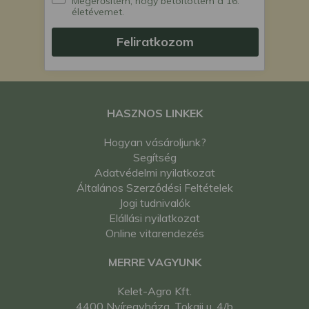
Megerősítem, hogy betöltöttem a 16.
életévemet.
Feliratkozom
HASZNOS LINKEK
Hogyan vásároljunk?
Segítség
Adatvédelmi nyilatkozat
Általános Szerződési Feltételek
Jogi tudnivalók
Elállási nyilatkozat
Online vitarendezés
MERRE VAGYUNK
Kelet-Agro Kft.
4400 Nyíregyháza, Tokaji u. 4/b