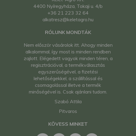
4400 Nyíregyháza, Tokaji u. 4/b
+36 21 223 32 64
alkatresz@keletagro.hu
RÓLUNK MONDTÁK
Nem először vásárolok itt. Ahogy minden
alkalommal, így most is minden rendben
zajlott. Elégedett vagyok minden téren, a
regisztrációval, a termékválasztás
egyszerűségével, a fizetési
lehetőségekkel, a szállítással és
csomagolással illetve a termék
minőségével is. Csak ajánlani tudom.
Szabó Attila
Pitvaros
KÖVESS MINKET