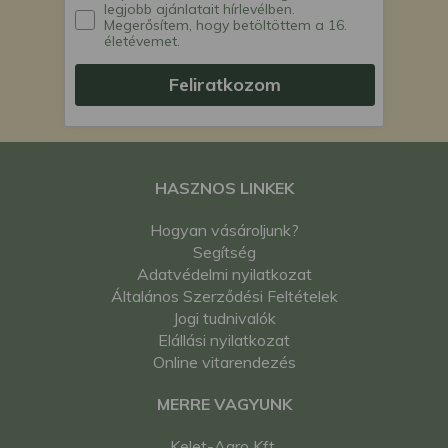
legjobb ajánlatait hírlevélben.
Megerősítem, hogy betöltöttem a 16.
életévemet.
Feliratkozom
HASZNOS LINKEK
Hogyan vásároljunk?
Segítség
Adatvédelmi nyilatkozat
Általános Szerződési Feltételek
Jogi tudnivalók
Elállási nyilatkozat
Online vitarendezés
MERRE VAGYUNK
Kelet-Agro Kft.