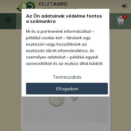
KELET
AGRO
webshop.keletagro.hu
Az Ön adatainak védelme fontos
0
a számunkra
Mi és a partnereink információkat –
például cookie-kat – tárolunk egy
Kopóbetét ék Monosem
eszközön vagy hozzáférünk az
vetőgépekhez
eszközön tárolt információkhoz, és
személyes adatokat – például egyedi
azonosítókat és az eszköz által küldött
alapvető információkat – kezelünk
személyre szabott hirdetések és
Testreszabás
tartalom nyújtásához, hirdetés- és
Elfogadom
tartalomméréshez, nézettségi adatok
gyűjtéséhez, valamint termékek
kifejlesztéséhez és a termékek
javításához. Az Ön engedélyével mi és a
partnereink eszközleolvasásos
módszerrel szerzett pontos geolokációs
adatokat és azonosítási információkat