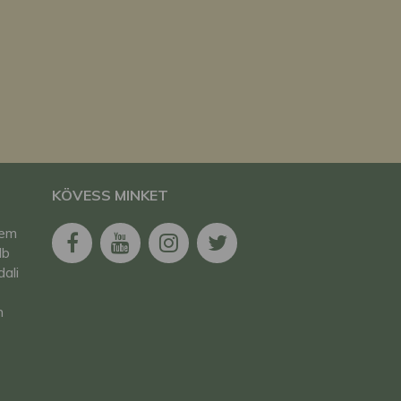
KÖVESS MINKET
tem
db
ali
n
,