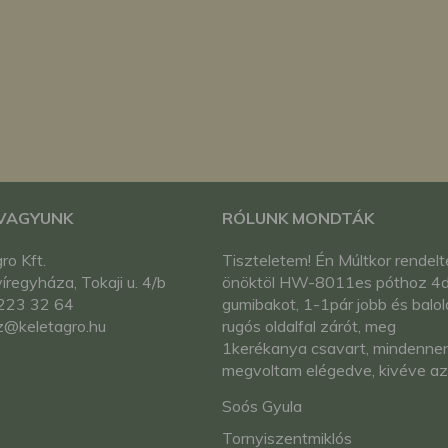
megváltoztathatja a beállításait.
 VAGYUNK
RÓLUNK MONDTÁK
ro Kft.
Tiszteletem! Én Múltkor rendel
regyháza, Tokaji u. 4/b
önöktöl HW-8011es póthoz 4
223 32 64
gumibakot, 1-1pár jobb és balold
z@keletagro.hu
rugós oldalfal zárót, meg
1kerékanya csavart, mindenne
megvoltam elégedve, kivéve az
egyik rugós oldalfal záróval nem
Soós Gyula
mert használhatatlan volt
dobhattam a kukába, de más
Tornyiszentmiklós