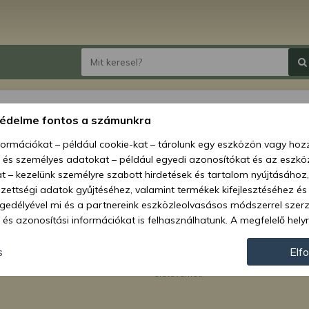
védelme fontos a számunkra
nformációkat – például cookie-kat – tárolunk egy eszközön vagy ho
, és személyes adatokat – például egyedi azonosítókat és az eszköz
t – kezelünk személyre szabott hirdetések és tartalom nyújtásához,
ettségi adatok gyűjtéséhez, valamint termékek kifejlesztéséhez és
gedélyével mi és a partnereink eszközleolvasásos módszerrel szer
és azonosítási információkat is felhasználhatunk. A megfelelő helyr
hogy mi és a partnereink a fent leírtak szerint adatkezelést végezz
ról.
járulás megadása vagy elutasítása előtt részletesebb információkh
s
Elf
Kapni szeretném a Kelet-Agro Kft. leg
hírlevélben. Megerősítem, hogy betölt
llításait. Felhívjuk figyelmét, hogy személyes adatainak bizonyos 
életévemet.
az Ön hozzájárulása, de jogában áll tiltakozni az ilyen jellegű adatke
 a weboldalra érvényesek. Erre a webhelyre visszatérve vagy az ada