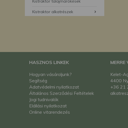
segítségével bármikor 
Kistraktor talajmarókések
Kistraktor alkatrészek
HASZNOS LINKEK
MERRE
Hogyan vásároljunk?
Kelet-Ag
Segítség
4400 Nyí
Adatvédelmi nyilatkozat
+36 21 
Általános Szerződési Feltételek
alkatres
Jogi tudnivalók
Elállási nyilatkozat
Online vitarendezés