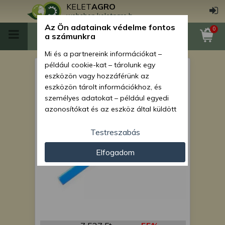
KELET
AGRO
webshop.keletagro.hu
Az Ön adatainak védelme fontos
0
a számunkra
Mi és a partnereink információkat –
például cookie-kat – tárolunk egy
tengely 9650.023 négyszög
eszközön vagy hozzáférünk az
eszközön tárolt információkhoz, és
személyes adatokat – például egyedi
azonosítókat és az eszköz által küldött
alapvető információkat – kezelünk
személyre szabott hirdetések és
Testreszabás
tartalom nyújtásához, hirdetés- és
Elfogadom
tartalomméréshez, nézettségi adatok
gyűjtéséhez, valamint termékek
kifejlesztéséhez és a termékek
javításához. Az Ön engedélyével mi és a
partnereink eszközleolvasásos
módszerrel szerzett pontos geolokációs
adatokat és azonosítási információkat