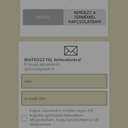
vetőgép
Monosem MECA
KÉRDEZZ A
vetőgép
LEÍRÁS
TERMÉKKEL
KAPCSOLATBAN!
IRATKOZZ FEL hírlevelünkre!
Értesülj akcióinkról,
újdonságainkról.
Kapni szeretném a Kelet-Agro Kft.
legjobb ajánlatait hírlevélben.
Megerősítem, hogy betöltöttem a 16.
életévemet.