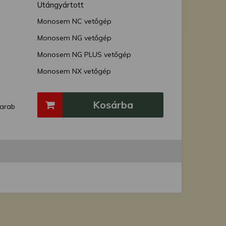
Utángyártott
Monosem NC vetőgép
Monosem NG vetőgép
Monosem NG PLUS vetőgép
Monosem NX vetőgép
Monosem SCD Supercrop kultivátor
Kosárba
Monosem MECA vetőgép
arab
Monosem MS vetőgép