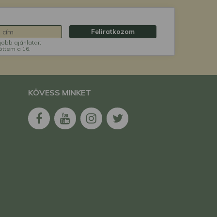
Feliratkozom
jobb ajánlatait
öttem a 16.
KÖVESS MINKET