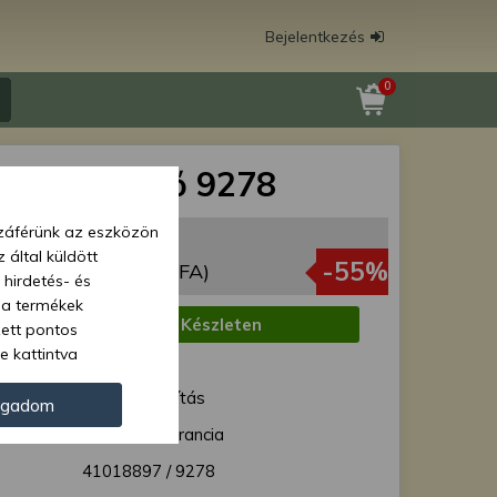
Bejelentkezés
0
ly összekötő 9278
zzáférünk az eszközön
 Ft
 által küldött
73 Ft
-55%
(1 002 Ft + ÁFA)
 hirdetés- és
 a termékek
:
Készleten
zett pontos
e kattintva
1 munkanap
ünk. Másik
ód:
Normál szállítás
oz juthat, és
ogadom
kezeléséhez nem
12 hónap garancia
zelés ellen. A
41018897 / 9278
tvédelmi szabályzatunk