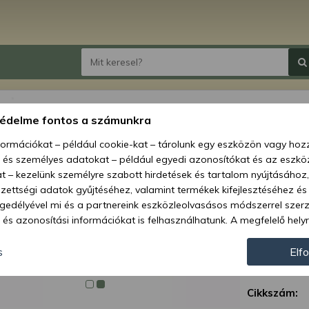
tenge
védelme fontos a számunkra
nformációkat – például cookie-kat – tárolunk egy eszközön vagy ho
Ár:
2 829
, és személyes adatokat – például egyedi azonosítókat és az eszköz
1 2
t – kezelünk személyre szabott hirdetések és tartalom nyújtásához,
ettségi adatok gyűjtéséhez, valamint termékek kifejlesztéséhez és
Elérhetőség
gedélyével mi és a partnereink eszközleolvasásos módszerrel szer
és azonosítási információkat is felhasználhatunk. A megfelelő helyr
Szállítás:
hogy mi és a partnereink a fent leírtak szerint adatkezelést végezz
Szállítási m
járulás megadása vagy elutasítása előtt részletesebb információkh
s
Elf
llításait. Felhívjuk figyelmét, hogy személyes adatainak bizonyos 
Garancia:
az Ön hozzájárulása, de jogában áll tiltakozni az ilyen jellegű adatke
Cikkszám:
 a weboldalra érvényesek. Erre a webhelyre visszatérve vagy az ada