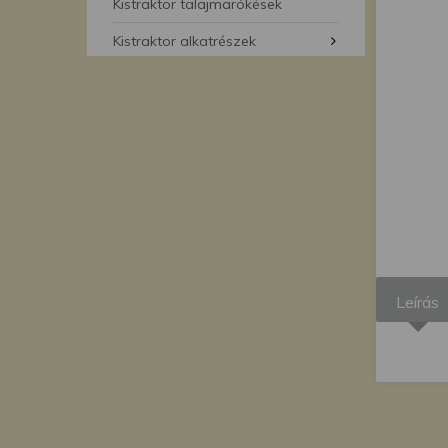
segítségével bármikor 
Kistraktor talajmarókések
Kistraktor alkatrészek
Leírás