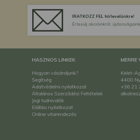
IRATKOZZ FEL hírlevelünkre!
Értesülj akcióinkról, újdonságaink
HASZNOS LINKEK
MERRE
Hogyan vásároljunk?
Kelet-Ag
Segítség
4400 Nyí
Adatvédelmi nyilatkozat
+36 21 
Általános Szerződési Feltételek
alkatres
Jogi tudnivalók
Elállási nyilatkozat
Online vitarendezés