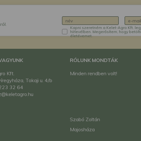
ról.
Kapni szeretném a Kelet-Agro Kft. leg
hírlevélben. Megerősítem, hogy betölt
életévemet.
 VAGYUNK
RÓLUNK MONDTÁK
ro Kft.
Minden rendben volt!
regyháza, Tokaji u. 4/b
223 32 64
z@keletagro.hu
Szabó Zoltán
Majosháza