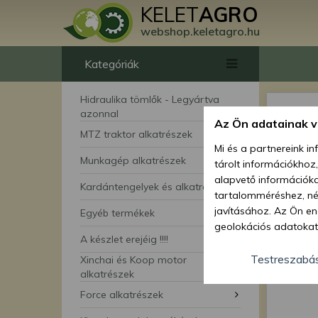
KELET
AGRO
webshop.keletagro.hu
Kategóriák
Hidraulika tömlők - Legyártva
azonnal
Az Ön adatainak 
MTZ traktor alkatrészek
Mi és a partnereink i
Munkagép alkatrészek
tárolt információkhoz
alapvető információka
Kardántengelyek és alkatrészei
tartalomméréshez, néz
javításához. Az Ön en
Egyéb termékek
geolokációs adatokat 
A készlet erejéig !!!!
hozzájárulhat ahhoz, 
lehetőségként a hozzá
Testreszabá
Xinchai és Koop motor
megváltoztathatja beá
alkatrészek
feltétlenül szükséges 
Force alkatrészek
beállításai csak erre