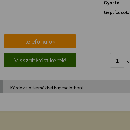
megváltoztathatja a beállításait.
Gyártó:
Géptípusok:
telefonálok
Visszahívást kérek!
d
Kérdezz a termékkel kapcsolatban!