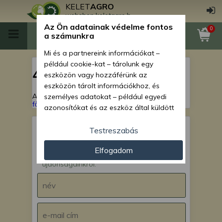
KELET
AGRO
webshop.keletagro.hu
Az Ön adatainak védelme fontos
0
a számunkra
Mi és a partnereink információkat –
például cookie-kat – tárolunk egy
404
eszközön vagy hozzáférünk az
eszközön tárolt információkhoz, és
A keresett oldal nem található!
Vissza a
személyes adatokat – például egyedi
főoldalra
azonosítókat és az eszköz által küldött
alapvető információkat – kezelünk
személyre szabott hirdetések és
Testreszabás
tartalom nyújtásához, hirdetés- és
IRATKOZZ FEL hírlevelünkre!
Elfogadom
tartalomméréshez, nézettségi adatok
Értesülj akcióinkról,
gyűjtéséhez, valamint termékek
újdonságainkról.
kifejlesztéséhez és a termékek
javításához. Az Ön engedélyével mi és a
partnereink eszközleolvasásos
módszerrel szerzett pontos geolokációs
adatokat és azonosítási információkat