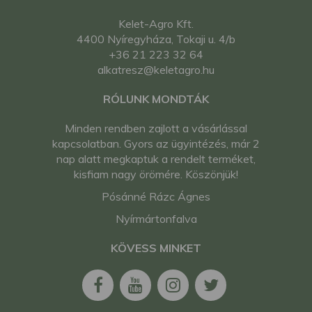
Kelet-Agro Kft.
4400 Nyíregyháza, Tokaji u. 4/b
+36 21 223 32 64
alkatresz@keletagro.hu
RÓLUNK MONDTÁK
Minden rendben zajlott a vásárlással
kapcsolatban. Gyors az ügyintézés, már 2
nap alatt megkaptuk a rendelt terméket,
kisfiam nagy örömére. Köszönjük!
Pósánné Rázc Ágnes
Nyírmártonfalva
KÖVESS MINKET