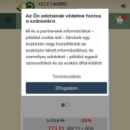
KELET
AGRO
webshop.keletagro.hu
Az Ön adatainak védelme fontos
0
a számunkra
Mi és a partnereink információkat –
például cookie-kat – tárolunk egy
kerékanya
eszközön vagy hozzáférünk az
eszközön tárolt információkhoz, és
személyes adatokat – például egyedi
azonosítókat és az eszköz által küldött
alapvető információkat – kezelünk
személyre szabott hirdetések és
Testreszabás
tartalom nyújtásához, hirdetés- és
Elfogadom
tartalomméréshez, nézettségi adatok
gyűjtéséhez, valamint termékek
kifejlesztéséhez és a termékek
javításához. Az Ön engedélyével mi és a
partnereink eszközleolvasásos
1 713 Ft
-55%
módszerrel szerzett pontos geolokációs
adatokat és azonosítási információkat
771 Ft
(607 Ft + ÁFA)