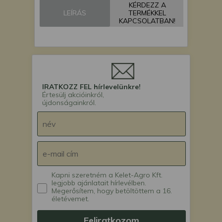
KÉRDEZZ A
vetőgép
LEÍRÁS
TERMÉKKEL
Monosem PNU
KAPCSOLATBAN!
vetőgép
IRATKOZZ FEL hírlevelünkre!
Értesülj akcióinkról,
újdonságainkról.
Kapni szeretném a Kelet-Agro Kft.
legjobb ajánlatait hírlevélben.
Megerősítem, hogy betöltöttem a 16.
életévemet.
Feliratkozom