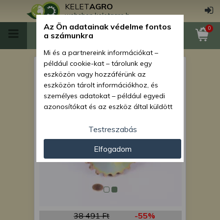
KELET
AGRO
webshop.keletagro.hu
Az Ön adatainak védelme fontos
0
a számunkra
Mi és a partnereink információkat –
például cookie-kat – tárolunk egy
lánckeréksor 6-os 4326.4
eszközön vagy hozzáférünk az
(csoportkerék)
eszközön tárolt információkhoz, és
személyes adatokat – például egyedi
azonosítókat és az eszköz által küldött
alapvető információkat – kezelünk
személyre szabott hirdetések és
Testreszabás
tartalom nyújtásához, hirdetés- és
Elfogadom
tartalomméréshez, nézettségi adatok
gyűjtéséhez, valamint termékek
kifejlesztéséhez és a termékek
javításához. Az Ön engedélyével mi és a
partnereink eszközleolvasásos
módszerrel szerzett pontos geolokációs
adatokat és azonosítási információkat
38 491 Ft
-55%