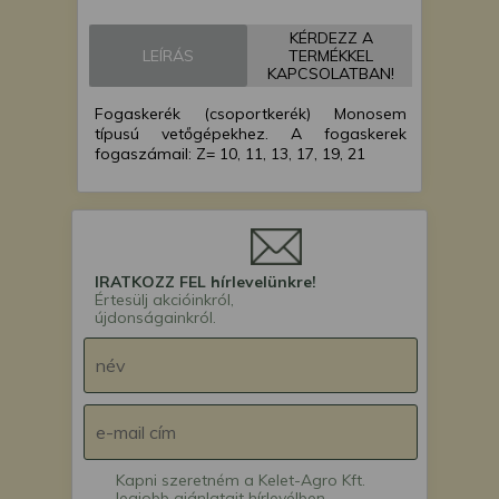
vetőgép
KÉRDEZZ A
LEÍRÁS
TERMÉKKEL
KAPCSOLATBAN!
Fogaskerék (csoportkerék) Monosem
típusú vetőgépekhez. A fogaskerek
fogaszámail: Z= 10, 11, 13, 17, 19, 21
IRATKOZZ FEL hírlevelünkre!
Értesülj akcióinkról,
újdonságainkról.
Kapni szeretném a Kelet-Agro Kft.
legjobb ajánlatait hírlevélben.