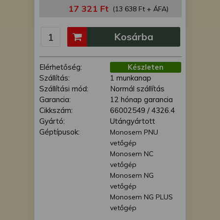
is felhasználhatunk. A megfelelő helyre
17 321 Ft
(13 638 Ft + ÁFA)
kattintva hozzájárulhat ahhoz, hogy mi
és a partnereink a fent leírtak szerint
Kosárba
adatkezelést végezzünk. Másik
lehetőségként a hozzájárulás
megadása vagy elutasítása előtt
Elérhetőség:
Készleten
részletesebb információkhoz juthat, és
Szállítás:
1 munkanap
megváltoztathatja beállításait. Felhívjuk
Szállítási mód:
Normál szállítás
figyelmét, hogy személyes adatainak
Garancia:
12 hónap garancia
bizonyos kezeléséhez nem feltétlenül
Cikkszám:
66002549 / 4326.4
szükséges az Ön hozzájárulása, de
Gyártó:
Utángyártott
jogában áll tiltakozni az ilyen jellegű
Géptípusok:
Monosem PNU
adatkezelés ellen. A beállításai csak erre
vetőgép
a weboldalra érvényesek. Erre a
Monosem NC
webhelyre visszatérve vagy az
vetőgép
adatvédelmi szabályzatunk segítségével
Monosem NG
bármikor megváltoztathatja a
vetőgép
beállításait.
Monosem NG PLUS
vetőgép
Monosem NX