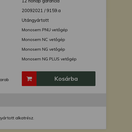
12 hónap garancia
20092021 / 9159.a
Utángyártott
Monosem PNU vetőgép
Monosem NC vetőgép
Monosem NG vetőgép
Monosem NG PLUS vetőgép
Monosem NX vetőgép
Kosárba
Monosem SCD Supercrop kultivátor
arab
Monosem MECA vetőgép
Monosem MS vetőgép
ártott alkatrész.