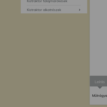
segítségével bármikor 
Kistraktor talajmarókések
Kistraktor alkatrészek
Leírás
Műtrágya