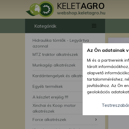
KELET
AGRO
webshop.keletagro.hu
Kategóriák
Hidraulika tömlők - Legyártva
azonnal
Az Ön adatainak 
MTZ traktor alkatrészek
Mi és a partnereink i
Munkagép alkatrészek
tárolt információkhoz
alapvető információka
Kardántengelyek és alkatrészei
tartalomméréshez, néz
javításához. Az Ön en
Egyéb termékek
geolokációs adatokat 
A készlet erejéig !!!!
hozzájárulhat ahhoz, 
lehetőségként a hozzá
Testreszabá
Xinchai és Koop motor
megváltoztathatja beá
alkatrészek
feltétlenül szükséges 
Force alkatrészek
beállításai csak erre