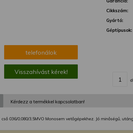
Garancia:
megváltoztathatja a beállításait.
Cikkszám:
Gyártó:
Géptípusok:
telefonálok
Visszahívást kérek!
d
Kérdezz a termékkel kapcsolatban!
 cső 036/0,080/3,5MVO Monosem vetőgépekhez. Jó minőségű, utángy