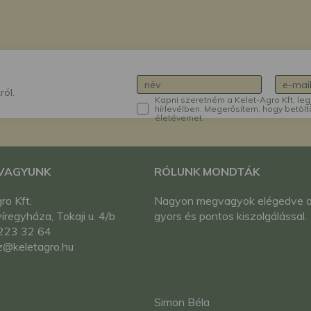
ról.
Kapni szeretném a Kelet-Agro Kft. leg
hírlevélben. Megerősítem, hogy betölt
életévemet.
 VAGYUNK
RÓLUNK MONDTÁK
ro Kft.
Nagyon megvagyok elégedve 
regyháza, Tokaji u. 4/b
gyors és pontos kiszolgálással.
223 32 64
z@keletagro.hu
Simon Béla