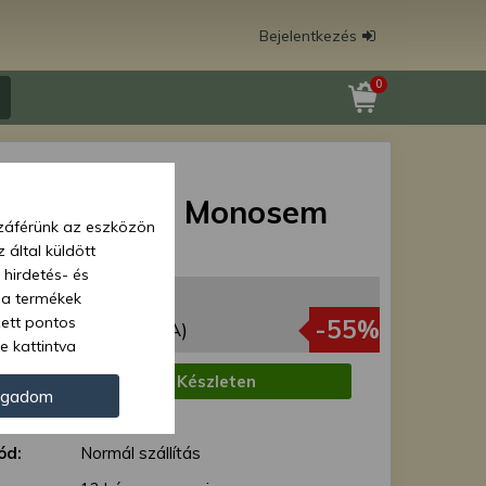
Bejelentkezés
0
gya cső
,080/3,5MVO Monosem
zzáférünk az eszközön
épekhez
 által küldött
 hirdetés- és
 Ft
 a termékek
zett pontos
72 Ft
-55%
(844 Ft + ÁFA)
e kattintva
ünk. Másik
:
Készleten
oz juthat, és
ogadom
1 munkanap
kezeléséhez nem
zelés ellen. A
ód:
Normál szállítás
tvédelmi szabályzatunk