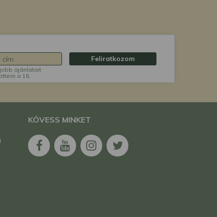
Feliratkozom
jobb ajánlatait
öttem a 16.
KÖVESS MINKET
a