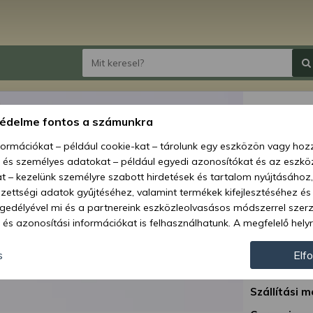
Műtrá
védelme fontos a számunkra
036/0
nformációkat – például cookie-kat – tárolunk egy eszközön vagy ho
vetőg
, és személyes adatokat – például egyedi azonosítókat és az eszköz
t – kezelünk személyre szabott hirdetések és tartalom nyújtásához,
Ár:
2 383
ettségi adatok gyűjtéséhez, valamint termékek kifejlesztéséhez és
gedélyével mi és a partnereink eszközleolvasásos módszerrel szer
1 0
és azonosítási információkat is felhasználhatunk. A megfelelő helyr
hogy mi és a partnereink a fent leírtak szerint adatkezelést végezz
Elérhetőség
járulás megadása vagy elutasítása előtt részletesebb információkh
s
Elf
Szállítás:
llításait. Felhívjuk figyelmét, hogy személyes adatainak bizonyos 
az Ön hozzájárulása, de jogában áll tiltakozni az ilyen jellegű adatke
Szállítási m
 a weboldalra érvényesek. Erre a webhelyre visszatérve vagy az ada