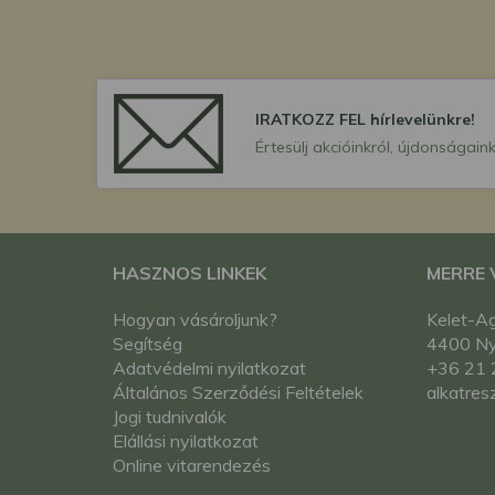
IRATKOZZ FEL hírlevelünkre!
Értesülj akcióinkról, újdonságaink
HASZNOS LINKEK
MERRE
Hogyan vásároljunk?
Kelet-Ag
Segítség
4400 Nyí
Adatvédelmi nyilatkozat
+36 21 
Általános Szerződési Feltételek
alkatres
Jogi tudnivalók
Elállási nyilatkozat
Online vitarendezés