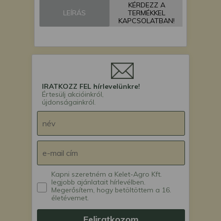
KÉRDEZZ A
Monosem MECA
LEÍRÁS
TERMÉKKEL
vetőgép
KAPCSOLATBAN!
Monosem MS
vetőgép
IRATKOZZ FEL hírlevelünkre!
Értesülj akcióinkról,
újdonságainkról.
Kapni szeretném a Kelet-Agro Kft.
legjobb ajánlatait hírlevélben.
Megerősítem, hogy betöltöttem a 16.
életévemet.
Feliratkozom