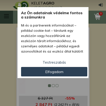
KELET
AGRO
webshop.keletagro.hu
Az Ön adatainak védelme fontos
0
a számunkra
Mi és a partnereink információkat –
például cookie-kat – tárolunk egy
műtrágya rács tartó
eszközön vagy hozzáférünk az
eszközön tárolt információkhoz, és
személyes adatokat – például egyedi
azonosítókat és az eszköz által küldött
alapvető információkat – kezelünk
személyre szabott hirdetések és
Testreszabás
tartalom nyújtásához, hirdetés- és
Elfogadom
tartalomméréshez, nézettségi adatok
gyűjtéséhez, valamint termékek
kifejlesztéséhez és a termékek
javításához. Az Ön engedélyével mi és a
partnereink eszközleolvasásos
6 327 Ft
-55%
módszerrel szerzett pontos geolokációs
adatokat és azonosítási információkat
2 847 Ft
(2 242 Ft + ÁFA)