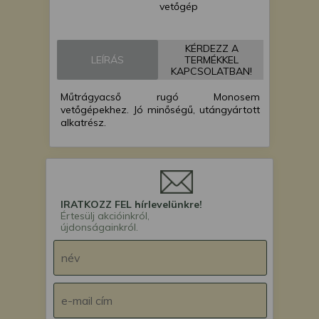
vetőgép
Monosem NX
vetőgép
KÉRDEZZ A
Monosem SCD
LEÍRÁS
TERMÉKKEL
Supercrop kultivátor
KAPCSOLATBAN!
Monosem MECA
Műtrágyacső rugó Monosem
vetőgép
vetőgépekhez. Jó minőségű, utángyártott
Monosem MS
alkatrész.
vetőgép
IRATKOZZ FEL hírlevelünkre!
Értesülj akcióinkról,
újdonságainkról.