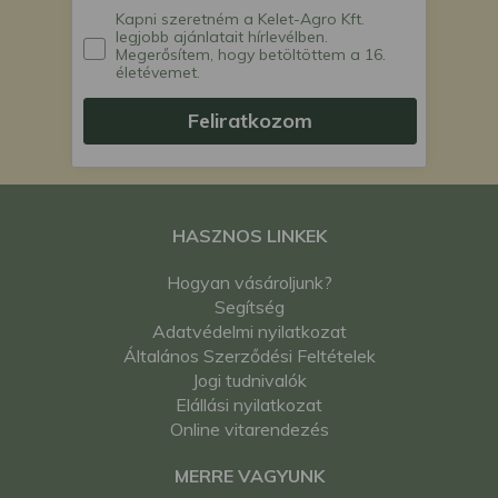
Kapni szeretném a Kelet-Agro Kft.
legjobb ajánlatait hírlevélben.
Megerősítem, hogy betöltöttem a 16.
életévemet.
Feliratkozom
HASZNOS LINKEK
Hogyan vásároljunk?
Segítség
Adatvédelmi nyilatkozat
Általános Szerződési Feltételek
Jogi tudnivalók
Elállási nyilatkozat
Online vitarendezés
MERRE VAGYUNK