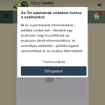
KELET
AGRO
webshop.keletagro.hu
Az Ön adatainak védelme fontos
0
a számunkra
Mi és a partnereink információkat –
például cookie-kat – tárolunk egy
Műtrágyacső rugó Monosem
eszközön vagy hozzáférünk az
vetőgépekhez
eszközön tárolt információkhoz, és
személyes adatokat – például egyedi
azonosítókat és az eszköz által küldött
alapvető információkat – kezelünk
személyre szabott hirdetések és
Testreszabás
tartalom nyújtásához, hirdetés- és
Elfogadom
tartalomméréshez, nézettségi adatok
gyűjtéséhez, valamint termékek
kifejlesztéséhez és a termékek
javításához. Az Ön engedélyével mi és a
partnereink eszközleolvasásos
módszerrel szerzett pontos geolokációs
adatokat és azonosítási információkat