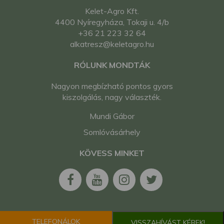
Kelet-Agro Kft.
4400 Nyíregyháza, Tokaji u. 4/b
+36 21 223 32 64
alkatresz@keletagro.hu
RÓLUNK MONDTÁK
Nagyon megbízható pontos gyors
kiszolgálás, nagy választék.
Mundi Gábor
Somlóvásárhely
KÖVESS MINKET
TELEFONÁLOK
VISSZAHÍVÁST KÉREK!
2026. Minden jog fenntartva. Kelet-Agro Kft.