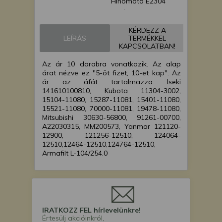
Hinomoto E2304
japán kistraktor
Hinomoto E232 japán
KÉRDEZZ A
kistraktor
LEÍRÁS
TERMÉKKEL
Hinomoto E25 japán
KAPCSOLATBAN!
kistraktor
Az ár 10 darabra vonatkozik. Az alap
Hinomoto E25D
árat nézve ez "5-öt fizet, 10-et kap". Az
japán kistraktor
ár az áfát tartalmazza. Iseki
Hinomoto E2602
141610100810, Kubota 11304-3002,
japán kistraktor
15104-11080, 15287-11081, 15401-11080,
15521-11080, 70000-11081, 19478-11080,
Hinomoto E2604
Mitsubishi 30630-56800, 91261-00700,
japán kistraktor
A22030315, MM200573, Yanmar 121120-
Hinomoto E262 japán
12900, 121256-12510, 124064-
kistraktor
12510,12464-12510,124764-12510,
Armafilt L-104/254.0
Hinomoto E264 japán
kistraktor
Hinomoto E28 japán
kistraktor
Hinomoto E322 japán
kistraktor
IRATKOZZ FEL hírlevelünkre!
Értesülj akcióinkról,
Hinomoto E324 japán