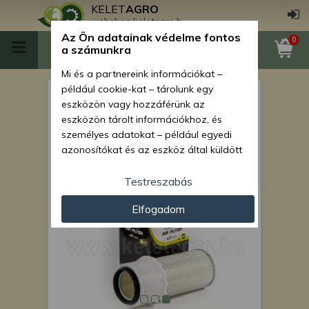
KELET
AGRO
webshop.keletagro.hu
Az Ön adatainak védelme fontos
0
a számunkra
Mi és a partnereink információkat –
például cookie-kat – tárolunk egy
légszűrő betét japán
eszközön vagy hozzáférünk az
kistraktorokhoz KA-A101 10
eszközön tárolt információkhoz, és
személyes adatokat – például egyedi
darabos csomag, SZUPER
azonosítókat és az eszköz által küldött
ÁRON!
alapvető információkat – kezelünk
személyre szabott hirdetések és
Testreszabás
tartalom nyújtásához, hirdetés- és
Elfogadom
tartalomméréshez, nézettségi adatok
gyűjtéséhez, valamint termékek
kifejlesztéséhez és a termékek
javításához. Az Ön engedélyével mi és a
partnereink eszközleolvasásos
módszerrel szerzett pontos geolokációs
adatokat és azonosítási információkat