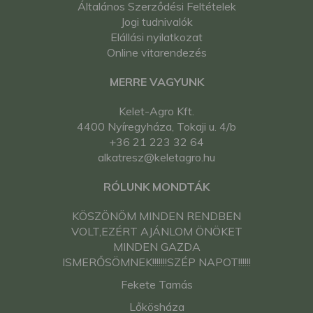
Általános Szerződési Feltételek
kistraktor
Jogi tudnivalók
Iseki TL3700 japán
Elállási nyilatkozat
kistraktor
Online vitarendezés
Iseki TL4000 japán
kistraktor
MERRE VAGYUNK
Iseki TS2000 japán
kistraktor
Kelet-Agro Kft.
Iseki TS2200 japán
4400 Nyíregyháza, Tokaji u. 4/b
kistraktor
+36 21 223 32 64
Iseki TS2210 japán
alkatresz@keletagro.hu
kistraktor
Iseki TS2510 japán
RÓLUNK MONDTÁK
kistraktor
Iseki TS2510F japán
KÖSZÖNÖM MINDEN RENDBEN
kistraktor
VOLT,EZÉRT AJÁNLOM ÖNÖKET
Iseki TS2810 japán
MINDEN GAZDA
kistraktor
ISMERŐSÖMNEK!!!!!!!SZÉP NAPOT!!!!!!
Iseki TS3110 japán
kistraktor
Fekete Tamás
Iseki TS3510 japán
Lőkösháza