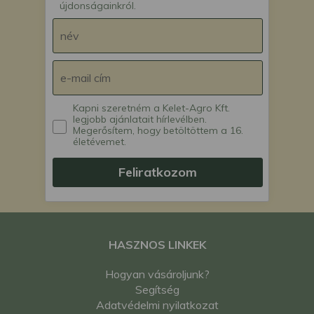
újdonságainkról.
kistraktor
Hinomoto E392 japán
kistraktor
Hinomoto E394 japán
kistraktor
Hinomoto E402 japán
kistraktor
Kapni szeretném a Kelet-Agro Kft.
legjobb ajánlatait hírlevélben.
Hinomoto E404 japán
Megerősítem, hogy betöltöttem a 16.
kistraktor
életévemet.
Hinomoto N209
japán kistraktor
Feliratkozom
Hinomoto N229
japán kistraktor
Hinomoto N239
japán kistraktor
Iseki TL2800 japán
HASZNOS LINKEK
kistraktor
Hogyan vásároljunk?
Iseki TL3200 japán
Segítség
kistraktor
Adatvédelmi nyilatkozat
Iseki TL3200F japán