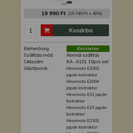
is felhasználhatunk. A megfelelő helyre
kattintva hozzájárulhat ahhoz, hogy mi
19 990 Ft
(15 740 Ft + ÁFA)
és a partnereink a fent leírtak szerint
adatkezelést végezzünk. Másik
Kosárba
lehetőségként a hozzájárulás
megadása vagy elutasítása előtt
részletesebb információkhoz juthat, és
Elérhetőség:
Készleten
megváltoztathatja beállításait. Felhívjuk
Szállítási mód:
Normál szállítás
figyelmét, hogy személyes adatainak
Cikkszám:
KA- A101 10pcs set
bizonyos kezeléséhez nem feltétlenül
Géptípusok:
Hinomoto E2002
szükséges az Ön hozzájárulása, de
japán kistraktor
jogában áll tiltakozni az ilyen jellegű
Hinomoto E2004
adatkezelés ellen. A beállításai csak erre
japán kistraktor
a weboldalra érvényesek. Erre a
Hinomoto E21 japán
webhelyre visszatérve vagy az
kistraktor
adatvédelmi szabályzatunk segítségével
Hinomoto E23 japán
bármikor megváltoztathatja a
kistraktor
beállításait.
Hinomoto E2302
japán kistraktor