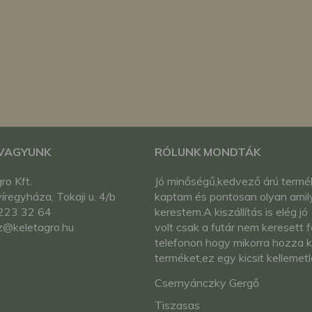
megváltoztathatja a beállításait.
 VAGYUNK
RÓLUNK MONDTÁK
ro Kft.
Jó minőségű,kedvező árú termé
regyháza, Tokaji u. 4/b
kaptam és pontosan olyan amil
223 32 64
kerestem.A kiszállítás is elég jó
z@keletagro.hu
volt csak a futár nem keresett f
telefonon hogy mikorra hozza k
terméket,ez egy kicsit kellemet
volt de kárpótolt a gyors
Csernyánczky Gergő
kiszállítás.A csomagolás kissé
vicces volt mert a csomag 95%
Tiszasas