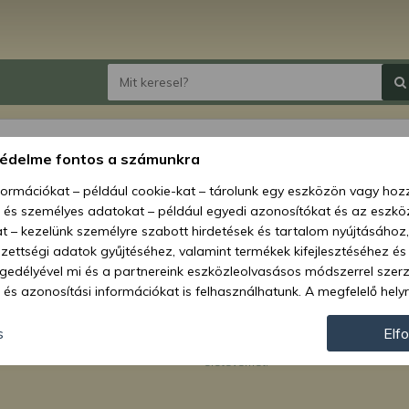
védelme fontos a számunkra
nformációkat – például cookie-kat – tárolunk egy eszközön vagy ho
, és személyes adatokat – például egyedi azonosítókat és az eszköz
t – kezelünk személyre szabott hirdetések és tartalom nyújtásához,
ettségi adatok gyűjtéséhez, valamint termékek kifejlesztéséhez és
gedélyével mi és a partnereink eszközleolvasásos módszerrel szer
és azonosítási információkat is felhasználhatunk. A megfelelő helyr
hogy mi és a partnereink a fent leírtak szerint adatkezelést végezz
ról.
járulás megadása vagy elutasítása előtt részletesebb információkh
s
Elf
Kapni szeretném a Kelet-Agro Kft. leg
hírlevélben. Megerősítem, hogy betölt
llításait. Felhívjuk figyelmét, hogy személyes adatainak bizonyos 
életévemet.
az Ön hozzájárulása, de jogában áll tiltakozni az ilyen jellegű adatke
 a weboldalra érvényesek. Erre a webhelyre visszatérve vagy az ada