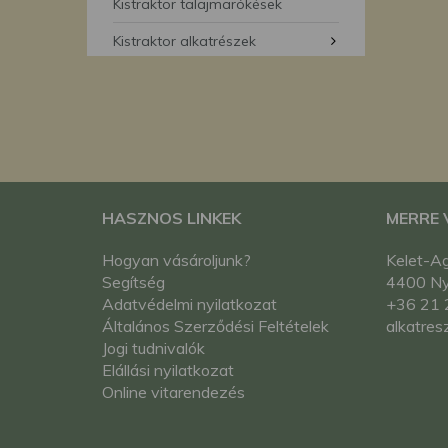
segítségével bármikor 
Kistraktor talajmarókések
Kistraktor alkatrészek
HASZNOS LINKEK
MERRE
Hogyan vásároljunk?
Kelet-Ag
Segítség
4400 Nyí
Adatvédelmi nyilatkozat
+36 21 
Általános Szerződési Feltételek
alkatres
Jogi tudnivalók
Elállási nyilatkozat
Online vitarendezés