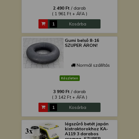
2 490 Ft
/ darab
( 1 961 Ft + ÁFA )
Kosárba
Gumi belső 8-16
SZUPER ÁRON!
Normál szállítás
Készleten
3 990 Ft
/ darab
( 3 142 Ft + ÁFA )
Kosárba
légszűrő betét japán
kistraktorokhoz KA-
A119 3 darabos
csomag, SZUPER