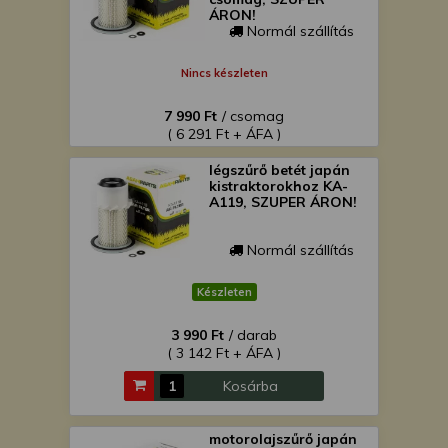
ÁRON!
Normál szállítás
Nincs készleten
7 990 Ft
/ csomag
( 6 291 Ft + ÁFA )
légszűrő betét japán
kistraktorokhoz KA-
A119, SZUPER ÁRON!
Normál szállítás
Készleten
3 990 Ft
/ darab
( 3 142 Ft + ÁFA )
Kosárba
motorolajszűrő japán