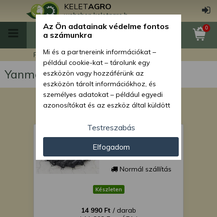
KELET
AGRO
webshop.keletagro.hu
Az Ön adatainak védelme fontos
0
a számunkra
Mi és a partnereink információkat –
Főoldal
Yanmar F145D japán kistraktor
például cookie-kat – tárolunk egy
Yanmar F145D japán kistraktor
eszközön vagy hozzáférünk az
eszközön tárolt információkhoz, és
személyes adatokat – például egyedi
azonosítókat és az eszköz által küldött
alapvető információkat – kezelünk
személyre szabott hirdetések és
Testreszabás
Gumi 5.00-12 SZUPER
tartalom nyújtásához, hirdetés- és
ÁRON!
Elfogadom
tartalomméréshez, nézettségi adatok
gyűjtéséhez, valamint termékek
kifejlesztéséhez és a termékek
Normál szállítás
javításához. Az Ön engedélyével mi és a
partnereink eszközleolvasásos
Készleten
módszerrel szerzett pontos geolokációs
14 990 Ft
/ darab
adatokat és azonosítási információkat