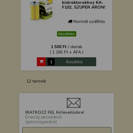
kistraktorokhoz KA-
F102, SZUPER ÁRON!
Normál szállítás
Készleten
1 500 Ft
/ darab
( 1 181 Ft + ÁFA )
Kosárba
12 termék
IRATKOZZ FEL hírlevelünkre!
Értesülj akcióinkról,
újdonságainkról.