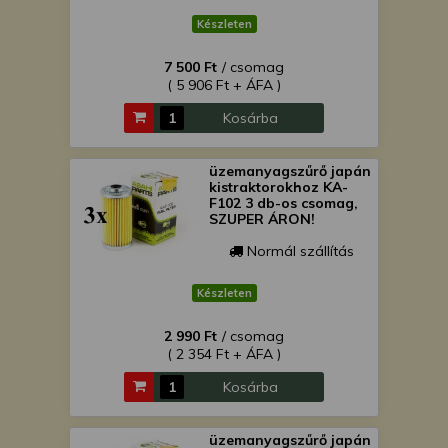
Készleten
7 500 Ft
/ csomag
( 5 906 Ft + ÁFA )
Kosárba
üzemanyagszűrő japán
kistraktorokhoz KA-
F102 3 db-os csomag,
SZUPER ÁRON!
Normál szállítás
Készleten
2 990 Ft
/ csomag
( 2 354 Ft + ÁFA )
Kosárba
üzemanyagszűrő japán