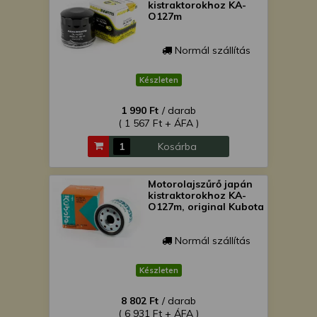
kistraktorokhoz KA-
O127m
Normál szállítás
Készleten
1 990 Ft
/ darab
( 1 567 Ft + ÁFA )
Kosárba
Motorolajszűrő japán
kistraktorokhoz KA-
O127m, original Kubota
Normál szállítás
Készleten
8 802 Ft
/ darab
( 6 931 Ft + ÁFA )