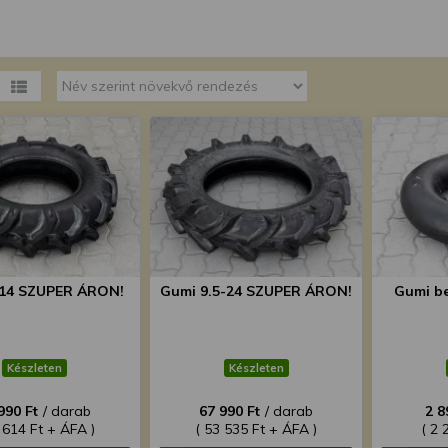
megváltoztathatja a beállításait.
-14 SZUPER ÁRON!
Gumi 9.5-24 SZUPER ÁRON!
Gumi be
Készleten
Készleten
990 Ft
/ darab
67 990 Ft
/ darab
2 8
 614 Ft + ÁFA )
( 53 535 Ft + ÁFA )
( 2 