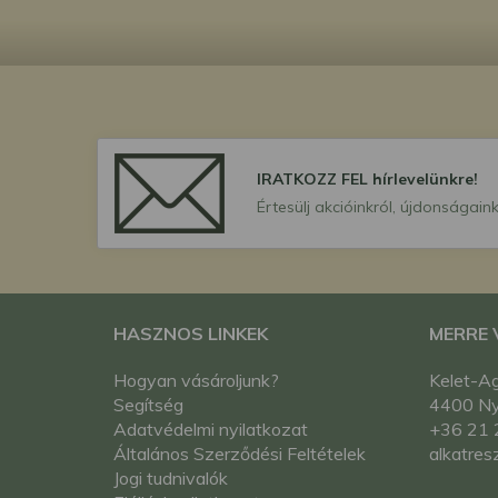
IRATKOZZ FEL hírlevelünkre!
Értesülj akcióinkról, újdonságaink
HASZNOS LINKEK
MERRE
Hogyan vásároljunk?
Kelet-Ag
Segítség
4400 Nyí
Adatvédelmi nyilatkozat
+36 21 
Általános Szerződési Feltételek
alkatres
Jogi tudnivalók