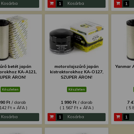
Kosárba
Kosárba
űrő betét japán
motorolajszűrő japán
Yanmar A
torokhoz KA-A121,
kistraktorokhoz KA-O127,
UPER ÁRON!
SZUPER ÁRON!
Készleten
Készleten
990 Ft
/ darab
1 990 Ft
/ darab
7 4
 142 Ft + ÁFA )
( 1 567 Ft + ÁFA )
( 5 
Kosárba
Kosárba