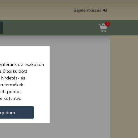
Bejelentkezés
0
zzáférünk az eszközön
 által küldött
 hirdetés- és
 a termékek
zett pontos
e kattintva
ünk. Másik
oz juthat, és
ogadom
kezeléséhez nem
zelés ellen. A
tvédelmi szabályzatunk