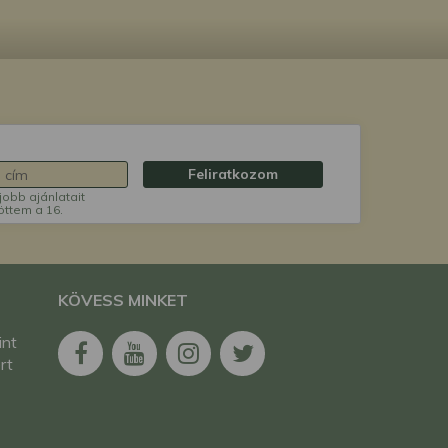
Feliratkozom
jobb ajánlatait
öttem a 16.
KÖVESS MINKET
int
rt