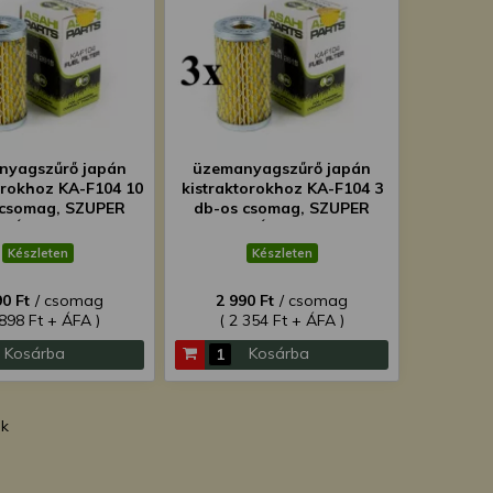
nyagszűrő japán
üzemanyagszűrő japán
orokhoz KA-F104 10
kistraktorokhoz KA-F104 3
 csomag, SZUPER
db-os csomag, SZUPER
ÁRON!
ÁRON!
Készleten
Készleten
90 Ft
/ csomag
2 990 Ft
/ csomag
 898 Ft + ÁFA )
( 2 354 Ft + ÁFA )
Kosárba
Kosárba
ék