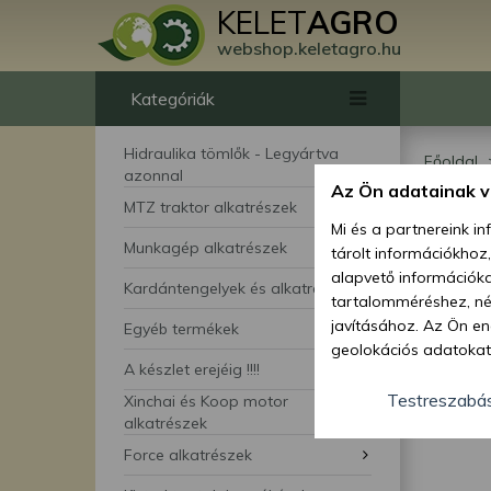
KELET
AGRO
webshop.keletagro.hu
Kategóriák
Hidraulika tömlők - Legyártva
Főoldal
azonnal
Az Ön adatainak 
Yan
MTZ traktor alkatrészek
Mi és a partnereink i
Munkagép alkatrészek
tárolt információkhoz
kis
alapvető információka
Kardántengelyek és alkatrészei
tartalomméréshez, néz
javításához. Az Ön en
Egyéb termékek
geolokációs adatokat 
A készlet erejéig !!!!
hozzájárulhat ahhoz, 
lehetőségként a hozzá
Testreszabá
Xinchai és Koop motor
megváltoztathatja beá
alkatrészek
feltétlenül szükséges 
Force alkatrészek
beállításai csak erre