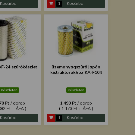
Kosárba
Kosárba
F-24 szűrőkészlet
üzemanyagszűrő japán
kistraktorokhoz KA-F104
Készleten
Készleten
70 Ft
/ darab
1 490 Ft
/ darab
882 Ft + ÁFA )
( 1 173 Ft + ÁFA )
Kosárba
Kosárba