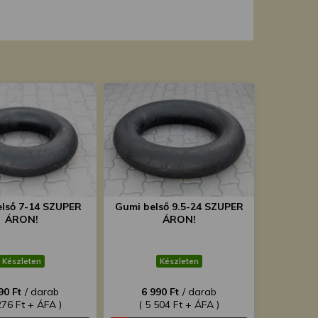
lső 7-14 SZUPER
Gumi belső 9.5-24 SZUPER
ÁRON!
ÁRON!
Készleten
Készleten
90 Ft
/ darab
6 990 Ft
/ darab
276 Ft + ÁFA )
( 5 504 Ft + ÁFA )