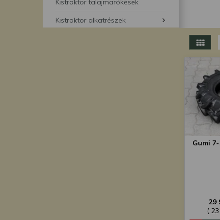
segítségével bármikor 
Kistraktor talajmarókések
Kistraktor alkatrészek
Gumi 7
29 
( 23