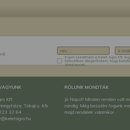
ról.
Kapni szeretném a Kelet-Agro Kft. leg
hírlevélben. Megerősítem, hogy betölt
életévemet.
 VAGYUNK
RÓLUNK MONDTÁK
ro Kft.
Jó Napot! Minden renden volt m
regyháza, Tokaji u. 4/b
mindig. Még beszélni fogunk me
223 32 64
majd rendelek valamikor
z@keletagro.hu