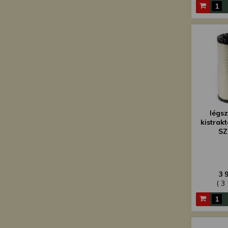
légsz
kistrak
SZ
3 
( 3