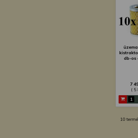
üzema
kistrakt
db-os
7 4
( 5
10 term