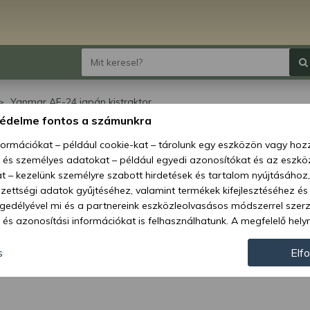
Yanmar AF-24 japán kistraktor
védelme fontos a számunkra
mar AF-24 japán
nformációkat – például cookie-kat – tárolunk egy eszközön vagy ho
, és személyes adatokat – például egyedi azonosítókat és az eszköz
traktor
t – kezelünk személyre szabott hirdetések és tartalom nyújtásához,
ettségi adatok gyűjtéséhez, valamint termékek kifejlesztéséhez és
gedélyével mi és a partnereink eszközleolvasásos módszerrel szer
és azonosítási információkat is felhasználhatunk. A megfelelő helyr
hogy mi és a partnereink a fent leírtak szerint adatkezelést végezz
járulás megadása vagy elutasítása előtt részletesebb információkh
s
Elf
llításait. Felhívjuk figyelmét, hogy személyes adatainak bizonyos 
az Ön hozzájárulása, de jogában áll tiltakozni az ilyen jellegű adatke
 a weboldalra érvényesek. Erre a webhelyre visszatérve vagy az ada