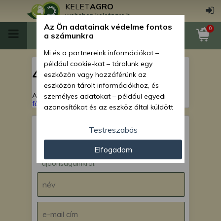
KELET
AGRO
webshop.keletagro.hu
Az Ön adatainak védelme fontos
0
a számunkra
Mi és a partnereink információkat –
például cookie-kat – tárolunk egy
404
eszközön vagy hozzáférünk az
eszközön tárolt információkhoz, és
A keresett oldal nem található!
Vissza a
személyes adatokat – például egyedi
főoldalra
azonosítókat és az eszköz által küldött
alapvető információkat – kezelünk
személyre szabott hirdetések és
Testreszabás
tartalom nyújtásához, hirdetés- és
IRATKOZZ FEL hírlevelünkre!
Elfogadom
tartalomméréshez, nézettségi adatok
Értesülj akcióinkról,
gyűjtéséhez, valamint termékek
újdonságainkról.
kifejlesztéséhez és a termékek
javításához. Az Ön engedélyével mi és a
partnereink eszközleolvasásos
módszerrel szerzett pontos geolokációs
adatokat és azonosítási információkat