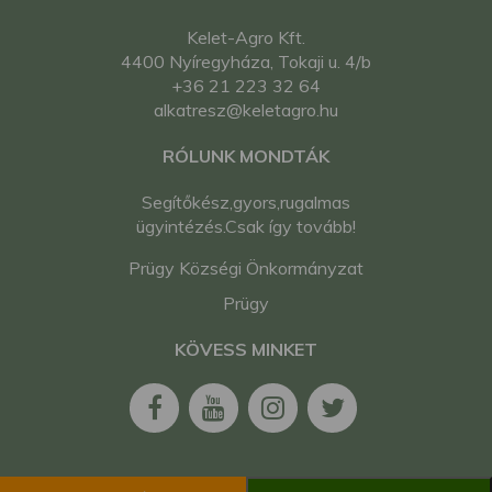
Kelet-Agro Kft.
4400 Nyíregyháza, Tokaji u. 4/b
+36 21 223 32 64
alkatresz@keletagro.hu
RÓLUNK MONDTÁK
Segítőkész,gyors,rugalmas
ügyintézés.Csak így tovább!
Prügy Községi Önkormányzat
Prügy
KÖVESS MINKET