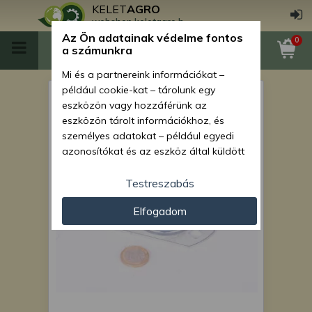
KELET
AGRO
webshop.keletagro.hu
Az Ön adatainak védelme fontos
0
a számunkra
Mi és a partnereink információkat –
például cookie-kat – tárolunk egy
Csapágy lemezház Monosem
eszközön vagy hozzáférünk az
vetőgépekhez
eszközön tárolt információkhoz, és
személyes adatokat – például egyedi
azonosítókat és az eszköz által küldött
alapvető információkat – kezelünk
személyre szabott hirdetések és
Testreszabás
tartalom nyújtásához, hirdetés- és
Elfogadom
tartalomméréshez, nézettségi adatok
gyűjtéséhez, valamint termékek
kifejlesztéséhez és a termékek
javításához. Az Ön engedélyével mi és a
partnereink eszközleolvasásos
módszerrel szerzett pontos geolokációs
adatokat és azonosítási információkat