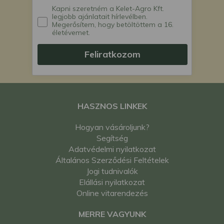
Kapni szeretném a Kelet-Agro Kft.
legjobb ajánlatait hírlevélben.
Megerősítem, hogy betöltöttem a 16.
életévemet.
Feliratkozom
HASZNOS LINKEK
Hogyan vásároljunk?
Segítség
Adatvédelmi nyilatkozat
Általános Szerződési Feltételek
Jogi tudnivalók
Elállási nyilatkozat
Online vitarendezés
MERRE VAGYUNK