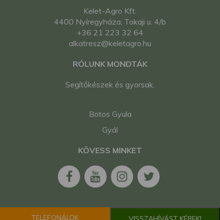
Kelet-Agro Kft.
4400 Nyíregyháza, Tokaji u. 4/b
+36 21 223 32 64
alkatresz@keletagro.hu
RÓLUNK MONDTÁK
Segítőkészek és gyorsak.
Botos Gyula
Gyál
KÖVESS MINKET
TELEFONÁLOK
VISSZAHÍVÁST KÉREK!
2026. Minden jog fenntartva. Kelet-Agro Kft.