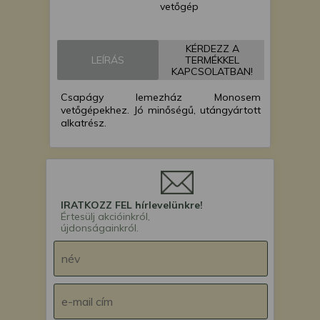
vetőgép
Monosem MECA
vetőgép
KÉRDEZZ A
Monosem MS
LEÍRÁS
TERMÉKKEL
vetőgép
KAPCSOLATBAN!
Csapágy lemezház Monosem
vetőgépekhez. Jó minőségű, utángyártott
alkatrész.
IRATKOZZ FEL hírlevelünkre!
Értesülj akcióinkról,
újdonságainkról.