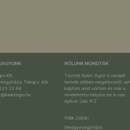
megváltoztathatja a beállításait.
 VAGYUNK
RÓLUNK MONDTÁK
ro Kft.
Tisztelt Kelet-Agro! A rendelt
regyháza, Tokaji u. 4/b
termék időben megérkezett, az
223 32 64
kaptam amit vártam és már a
z@keletagro.hu
rendeltetési helyére be is van
építve. Üdv.:R.Z.
Rálik Zoltán
Medgyesegyháza