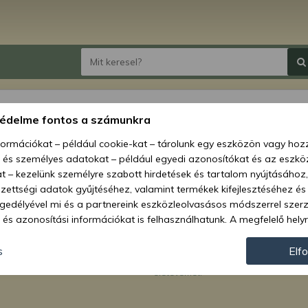
védelme fontos a számunkra
nformációkat – például cookie-kat – tárolunk egy eszközön vagy ho
, és személyes adatokat – például egyedi azonosítókat és az eszköz
t – kezelünk személyre szabott hirdetések és tartalom nyújtásához,
ettségi adatok gyűjtéséhez, valamint termékek kifejlesztéséhez és
gedélyével mi és a partnereink eszközleolvasásos módszerrel szer
és azonosítási információkat is felhasználhatunk. A megfelelő helyr
hogy mi és a partnereink a fent leírtak szerint adatkezelést végezz
ról.
járulás megadása vagy elutasítása előtt részletesebb információkh
s
Elf
Kapni szeretném a Kelet-Agro Kft. leg
hírlevélben. Megerősítem, hogy betölt
llításait. Felhívjuk figyelmét, hogy személyes adatainak bizonyos 
életévemet.
az Ön hozzájárulása, de jogában áll tiltakozni az ilyen jellegű adatke
 a weboldalra érvényesek. Erre a webhelyre visszatérve vagy az ada