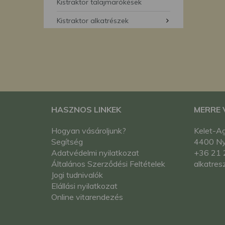
segítségével bármikor 
Kistraktor talajmarókések
Kistraktor alkatrészek
HASZNOS LINKEK
MERRE
Hogyan vásároljunk?
Kelet-Ag
Segítség
4400 Nyí
Adatvédelmi nyilatkozat
+36 21 
Általános Szerződési Feltételek
alkatres
Jogi tudnivalók
Elállási nyilatkozat
Online vitarendezés