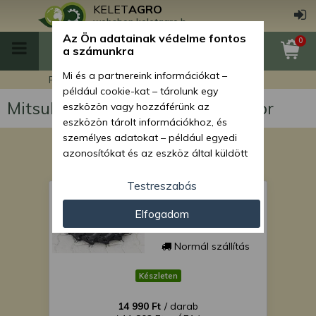
KELET
AGRO
webshop.keletagro.hu
Az Ön adatainak védelme fontos
0
a számunkra
Mi és a partnereink információkat –
Főoldal
Mitsubishi MT146 japán kistraktor
például cookie-kat – tárolunk egy
Mitsubishi MT146 japán kistraktor
eszközön vagy hozzáférünk az
eszközön tárolt információkhoz, és
személyes adatokat – például egyedi
azonosítókat és az eszköz által küldött
alapvető információkat – kezelünk
személyre szabott hirdetések és
Testreszabás
Gumi 5.00-12 SZUPER
tartalom nyújtásához, hirdetés- és
ÁRON!
Elfogadom
tartalomméréshez, nézettségi adatok
gyűjtéséhez, valamint termékek
kifejlesztéséhez és a termékek
Normál szállítás
javításához. Az Ön engedélyével mi és a
partnereink eszközleolvasásos
Készleten
módszerrel szerzett pontos geolokációs
14 990 Ft
/ darab
adatokat és azonosítási információkat