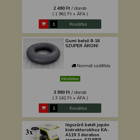
2 490 Ft
/ darab
( 1 961 Ft + ÁFA )
Kosárba
Gumi belső 8-16
SZUPER ÁRON!
Normál szállítás
Készleten
3 990 Ft
/ darab
( 3 142 Ft + ÁFA )
Kosárba
légszűrő betét japán
kistraktorokhoz KA-
A119 3 darabos
csomag, SZUPER