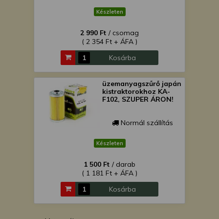
Készleten
2 990 Ft
/ csomag
( 2 354 Ft + ÁFA )
Kosárba
üzemanyagszűrő japán
kistraktorokhoz KA-
F102, SZUPER ÁRON!
Normál szállítás
Készleten
1 500 Ft
/ darab
( 1 181 Ft + ÁFA )
Kosárba