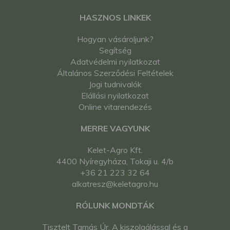
HASZNOS LINKEK
Hogyan vásároljunk?
Segítség
Adatvédelmi nyilatkozat
Általános Szerződési Feltételek
Jogi tudnivalók
Elállási nyilatkozat
Online vitarendezés
MERRE VAGYUNK
Kelet-Agro Kft.
4400 Nyíregyháza, Tokaji u. 4/b
+36 21 223 32 64
alkatresz@keletagro.hu
RÓLUNK MONDTÁK
Tisztelt Tamás Úr. A kiszolgálással és a