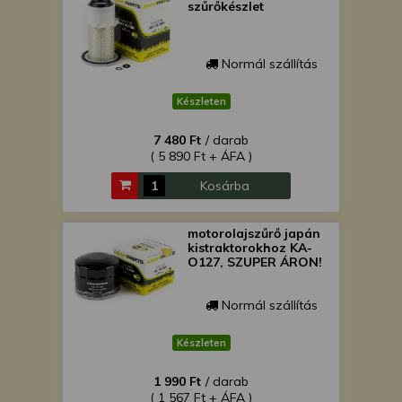
szűrőkészlet
Normál szállítás
Készleten
7 480 Ft
/ darab
( 5 890 Ft + ÁFA )
Kosárba
motorolajszűrő japán
kistraktorokhoz KA-
O127, SZUPER ÁRON!
Normál szállítás
Készleten
1 990 Ft
/ darab
( 1 567 Ft + ÁFA )