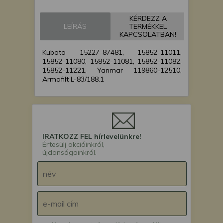
Iseki TF15 japán
kistraktor
KÉRDEZZ A
Iseki TF17 japán
LEÍRÁS
TERMÉKKEL
kistraktor
KAPCSOLATBAN!
Iseki TF5F japán
Kubota 15227-87481, 15852-11011,
kistraktor
15852-11080, 15852-11081, 15852-11082,
Iseki TU135F japán
15852-11221, Yanmar 119860-12510,
kistraktor
Armafilt L-83/188.1
Iseki TU137F japán
kistraktor
Iseki TU140 japán
kistraktor
Iseki TU140F japán
IRATKOZZ FEL hírlevelünkre!
kistraktor
Értesülj akcióinkról,
újdonságainkról.
Iseki TU145 japán
kistraktor
Iseki TU145F japán
kistraktor
Iseki TU147F japán
kistraktor
Iseki TU150 japán