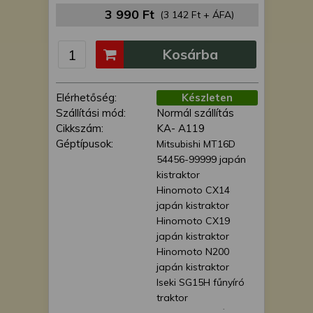
is felhasználhatunk. A megfelelő helyre
3 990 Ft
(3 142 Ft + ÁFA)
kattintva hozzájárulhat ahhoz, hogy mi
és a partnereink a fent leírtak szerint
Kosárba
adatkezelést végezzünk. Másik
lehetőségként a hozzájárulás
megadása vagy elutasítása előtt
Elérhetőség:
Készleten
részletesebb információkhoz juthat, és
Szállítási mód:
Normál szállítás
megváltoztathatja beállításait. Felhívjuk
Cikkszám:
KA- A119
figyelmét, hogy személyes adatainak
Géptípusok:
Mitsubishi MT16D
bizonyos kezeléséhez nem feltétlenül
54456-99999 japán
szükséges az Ön hozzájárulása, de
kistraktor
jogában áll tiltakozni az ilyen jellegű
Hinomoto CX14
adatkezelés ellen. A beállításai csak erre
japán kistraktor
a weboldalra érvényesek. Erre a
Hinomoto CX19
webhelyre visszatérve vagy az
japán kistraktor
adatvédelmi szabályzatunk segítségével
Hinomoto N200
bármikor megváltoztathatja a
japán kistraktor
beállításait.
Iseki SG15H fűnyíró
traktor