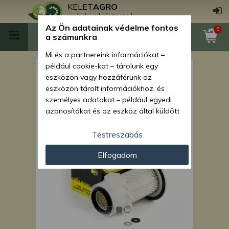
KELET
AGRO
webshop.keletagro.hu
Az Ön adatainak védelme fontos
0
a számunkra
Mi és a partnereink információkat –
például cookie-kat – tárolunk egy
légszűrő betét japán
eszközön vagy hozzáférünk az
kistraktorokhoz KA-A119,
eszközön tárolt információkhoz, és
személyes adatokat – például egyedi
SZUPER ÁRON!
azonosítókat és az eszköz által küldött
alapvető információkat – kezelünk
személyre szabott hirdetések és
Testreszabás
tartalom nyújtásához, hirdetés- és
Elfogadom
tartalomméréshez, nézettségi adatok
gyűjtéséhez, valamint termékek
kifejlesztéséhez és a termékek
javításához. Az Ön engedélyével mi és a
partnereink eszközleolvasásos
módszerrel szerzett pontos geolokációs
adatokat és azonosítási információkat