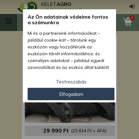
KELET
AGRO
webshop.keletagro.hu
Az Ön adatainak védelme fontos
0
a számunkra
Mi és a partnereink információkat –
például cookie-kat – tárolunk egy
Gumi 7-14 SZUPER ÁRON!
eszközön vagy hozzáférünk az
eszközön tárolt információkhoz, és
személyes adatokat – például egyedi
azonosítókat és az eszköz által küldött
alapvető információkat – kezelünk
személyre szabott hirdetések és
Testreszabás
tartalom nyújtásához, hirdetés- és
Elfogadom
tartalomméréshez, nézettségi adatok
gyűjtéséhez, valamint termékek
kifejlesztéséhez és a termékek
javításához. Az Ön engedélyével mi és a
partnereink eszközleolvasásos
módszerrel szerzett pontos geolokációs
29 990 Ft
(23 614 Ft + ÁFA)
adatokat és azonosítási információkat