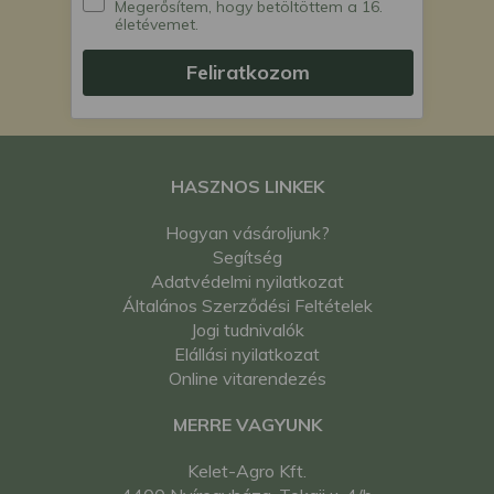
Megerősítem, hogy betöltöttem a 16.
kistraktor
életévemet.
Iseki TU225F japán
kistraktor
Feliratkozom
Iseki TU237F japán
kistraktor
Iseki TX1000 japán
kistraktor
Iseki TX1000F japán
HASZNOS LINKEK
kistraktor
Kubota A-13 japán
Hogyan vásároljunk?
kistraktor
Segítség
Kubota A-30 japán
Adatvédelmi nyilatkozat
kistraktor
Általános Szerződési Feltételek
Kubota B-10D japán
Jogi tudnivalók
kistraktor
Elállási nyilatkozat
Kubota B1200 japán
Online vitarendezés
kistraktor
MERRE VAGYUNK
Kubota B1200DT
japán kistraktor
Kelet-Agro Kft.
Kubota B5000 japán