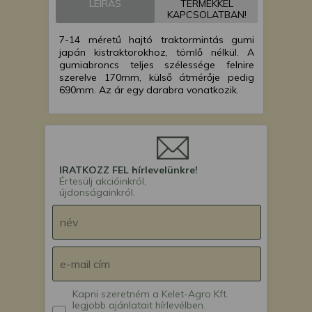
LEÍRÁS
TERMÉKKEL
japán kistraktor
KAPCSOLATBAN!
Iseki TA230F japán
7-14 méretű hajtó traktormintás gumi
kistraktor
japán kistraktorokhoz, tömlő nélkül. A
Iseki TA247F japán
gumiabroncs teljes szélessége felnire
kistraktor
szerelve 170mm, külső átmérője pedig
Iseki TA262F japán
690mm. Az ár egy darabra vonatkozik.
kistraktor
Iseki TC11 japán
kistraktor
Iseki TF26 japán
kistraktor
IRATKOZZ FEL hírlevelünkre!
Értesülj akcióinkról,
Iseki TG23 japán
újdonságainkról.
kistraktor
Iseki TG233 japán
kistraktor
Iseki TK25 japán
kistraktor
Iseki TL2101F japán
kistraktor
Kapni szeretném a Kelet-Agro Kft.
Iseki TU220F japán
legjobb ajánlatait hírlevélben.