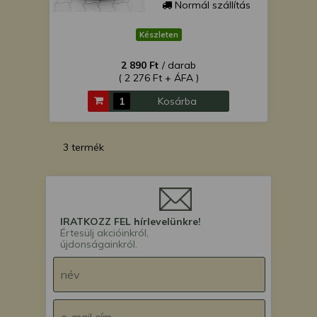
Normál szállítás
Készleten
2 890 Ft
/ darab
( 2 276 Ft + ÁFA )
Kosárba
3 termék
IRATKOZZ FEL hírlevelünkre!
Értesülj akcióinkról,
újdonságainkról.