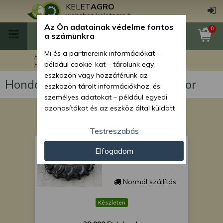
KELET
AGRO
webshop.keletagro.hu
Az Ön adatainak védelme fontos
0
a számunkra
Mi és a partnereink információkat –
Főoldal
Honda Mighty 130 japán kistraktor
például cookie-kat – tárolunk egy
eszközön vagy hozzáférünk az
Honda Mighty 130 japán kistraktor
eszközön tárolt információkhoz, és
személyes adatokat – például egyedi
azonosítókat és az eszköz által küldött
alapvető információkat – kezelünk
személyre szabott hirdetések és
Testreszabás
tartalom nyújtásához, hirdetés- és
Gumi 7-14 SZUPER
ÁRON!
Elfogadom
tartalomméréshez, nézettségi adatok
gyűjtéséhez, valamint termékek
kifejlesztéséhez és a termékek
Normál szállítás
javításához. Az Ön engedélyével mi és a
partnereink eszközleolvasásos
Készleten
módszerrel szerzett pontos geolokációs
adatokat és azonosítási információkat