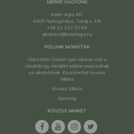
MERRE VAGYUNK
Kelet-Agro Kft.
4400 Nyíregyháza, Tokaji u. 4/b
+36 21 223 32 64
alkatresz@keletagro.hu
RÓLUNK MONDTÁK
Üdvözlöm Önöket Igen sikeres volt a
vásárlás így mindjárt jobban passzolnak
az alkatrészek. Köszönettel Kovács
Miklós
Kovács Miklós
Apostag
KÖVESS MINKET