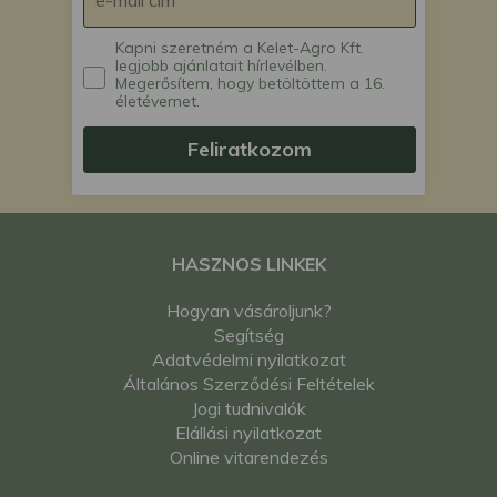
Kapni szeretném a Kelet-Agro Kft.
legjobb ajánlatait hírlevélben.
Megerősítem, hogy betöltöttem a 16.
életévemet.
Feliratkozom
HASZNOS LINKEK
Hogyan vásároljunk?
Segítség
Adatvédelmi nyilatkozat
Általános Szerződési Feltételek
Jogi tudnivalók
Elállási nyilatkozat
Online vitarendezés