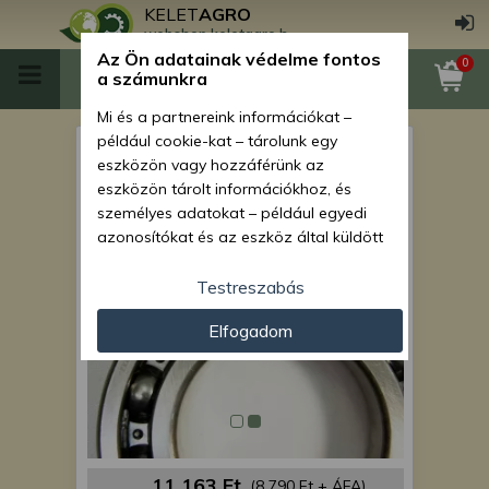
KELET
AGRO
webshop.keletagro.hu
Az Ön adatainak védelme fontos
0
a számunkra
Mi és a partnereink információkat –
például cookie-kat – tárolunk egy
6217 (217) csapágy (MTZ
eszközön vagy hozzáférünk az
hátsó féltengely) prémium
eszközön tárolt információkhoz, és
személyes adatokat – például egyedi
azonosítókat és az eszköz által küldött
alapvető információkat – kezelünk
személyre szabott hirdetések és
Testreszabás
tartalom nyújtásához, hirdetés- és
Elfogadom
tartalomméréshez, nézettségi adatok
gyűjtéséhez, valamint termékek
kifejlesztéséhez és a termékek
javításához. Az Ön engedélyével mi és a
partnereink eszközleolvasásos
módszerrel szerzett pontos geolokációs
adatokat és azonosítási információkat
11 163 Ft
(8 790 Ft + ÁFA)