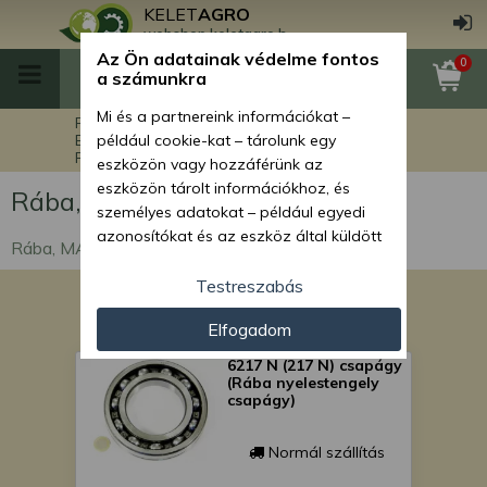
KELET
AGRO
webshop.keletagro.hu
Az Ön adatainak védelme fontos
0
a számunkra
Mi és a partnereink információkat –
Főoldal
A készlet erejéig !!!!
Egyéb gépalkatrészek
például cookie-kat – tárolunk egy
Rába, MAN alkatrészek
eszközön vagy hozzáférünk az
eszközön tárolt információkhoz, és
Rába, MAN alkatrészek
személyes adatokat – például egyedi
azonosítókat és az eszköz által küldött
Rába, MAN alkatrészek
alapvető információkat – kezelünk
személyre szabott hirdetések és
Testreszabás
tartalom nyújtásához, hirdetés- és
Elfogadom
tartalomméréshez, nézettségi adatok
gyűjtéséhez, valamint termékek
6217 N (217 N) csapágy
kifejlesztéséhez és a termékek
(Rába nyelestengely
csapágy)
javításához. Az Ön engedélyével mi és a
partnereink eszközleolvasásos
módszerrel szerzett pontos geolokációs
Normál szállítás
adatokat és azonosítási információkat