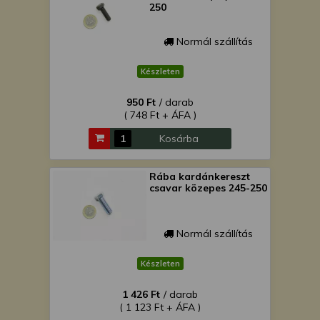
250
Normál szállítás
Készleten
950 Ft
/ darab
( 748 Ft + ÁFA )
Kosárba
Rába kardánkereszt
csavar közepes 245-250
Normál szállítás
Készleten
1 426 Ft
/ darab
( 1 123 Ft + ÁFA )