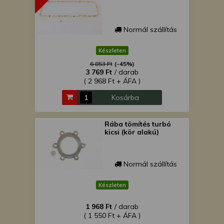
Normál szállítás
Készleten
6 853 Ft
(-45%)
3 769 Ft
/ darab
( 2 968 Ft + ÁFA )
Kosárba
Rába tömítés turbó
kicsi (kör alakú)
Normál szállítás
Készleten
1 968 Ft
/ darab
( 1 550 Ft + ÁFA )