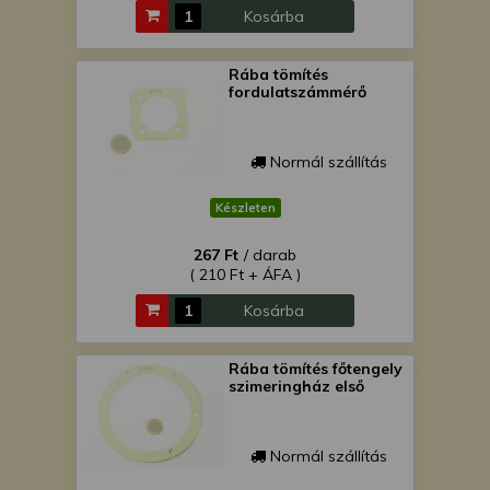
Kosárba
Rába tömítés
fordulatszámmérő
Normál szállítás
Készleten
267 Ft
/ darab
( 210 Ft + ÁFA )
Kosárba
Rába tömítés főtengely
szimeringház első
Normál szállítás