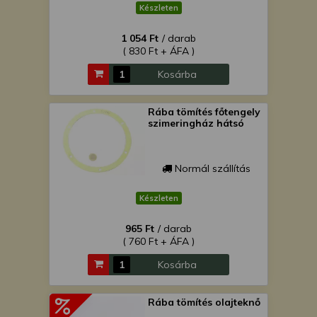
Készleten
1 054 Ft
/ darab
( 830 Ft + ÁFA )
Kosárba
Rába tömítés főtengely
szimeringház hátsó
Normál szállítás
Készleten
965 Ft
/ darab
( 760 Ft + ÁFA )
Kosárba
Rába tömítés olajteknő