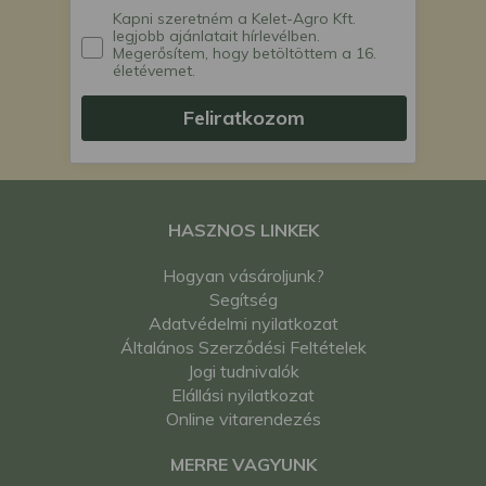
Kapni szeretném a Kelet-Agro Kft.
legjobb ajánlatait hírlevélben.
Megerősítem, hogy betöltöttem a 16.
életévemet.
Feliratkozom
HASZNOS LINKEK
Hogyan vásároljunk?
Segítség
Adatvédelmi nyilatkozat
Általános Szerződési Feltételek
Jogi tudnivalók
Elállási nyilatkozat
Online vitarendezés
MERRE VAGYUNK