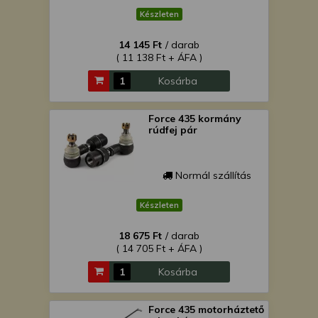
Készleten
14 145 Ft
/ darab
( 11 138 Ft + ÁFA )
Kosárba
Force 435 kormány
rúdfej pár
Normál szállítás
Készleten
18 675 Ft
/ darab
( 14 705 Ft + ÁFA )
Kosárba
Force 435 motorháztető