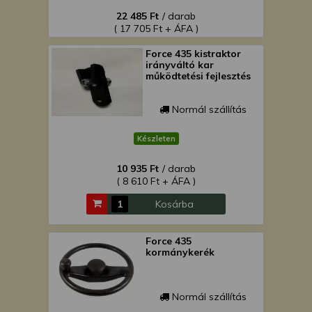
22 485 Ft
/ darab
( 17 705 Ft + ÁFA )
Force 435 kistraktor
irányváltó kar
működtetési fejlesztés
Normál szállítás
Készleten
10 935 Ft
/ darab
( 8 610 Ft + ÁFA )
Kosárba
Force 435
kormánykerék
Normál szállítás