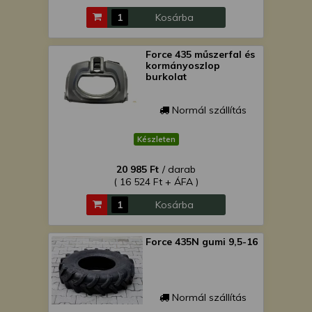
Kosárba
Force 435 műszerfal és
kormányoszlop
burkolat
Normál szállítás
Készleten
20 985 Ft
/ darab
( 16 524 Ft + ÁFA )
Kosárba
Force 435N gumi 9,5-16
Normál szállítás