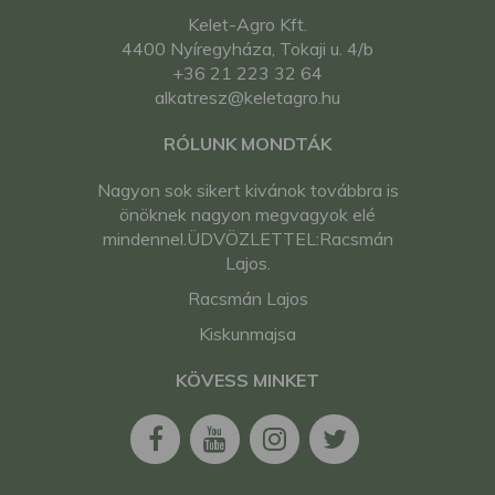
Kelet-Agro Kft.
4400 Nyíregyháza, Tokaji u. 4/b
+36 21 223 32 64
alkatresz@keletagro.hu
RÓLUNK MONDTÁK
Nagyon sok sikert kivánok továbbra is
önöknek nagyon megvagyok elé
mindennel.ÜDVÖZLETTEL:Racsmán
Lajos.
Racsmán Lajos
Kiskunmajsa
KÖVESS MINKET