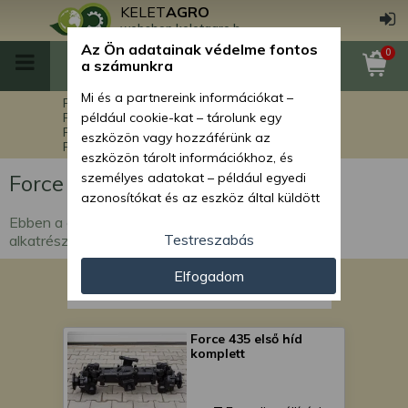
KELET
AGRO
webshop.keletagro.hu
Az Ön adatainak védelme fontos
0
a számunkra
Mi és a partnereink információkat –
Főoldal
Force alkatrészek
Force kistraktorok alkatrészei
például cookie-kat – tárolunk egy
Force 435 kistraktor alkatrészek
eszközön vagy hozzáférünk az
Force 435 egyéb alkatrészek
eszközön tárolt információkhoz, és
Force 435 egyéb alkatrészek
személyes adatokat – például egyedi
azonosítókat és az eszköz által küldött
alapvető információkat – kezelünk
Ebben a csoportban a Force 435 kistraktor egyéb
személyre szabott hirdetések és
Testreszabás
alkatrészei szerepelnek.
tartalom nyújtásához, hirdetés- és
Elfogadom
tartalomméréshez, nézettségi adatok
gyűjtéséhez, valamint termékek
kifejlesztéséhez és a termékek
javításához. Az Ön engedélyével mi és a
Force 435 első híd
komplett
partnereink eszközleolvasásos
módszerrel szerzett pontos geolokációs
adatokat és azonosítási információkat