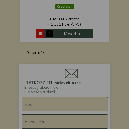
Készleten
1 690 Ft
/ darab
( 1 331 Ft + ÁFA )
Kosárba
26 termék
IRATKOZZ FEL hírlevelünkre!
Értesülj akcióinkról,
újdonságainkról.