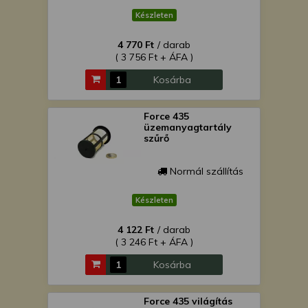
Készleten
4 770 Ft
/ darab
( 3 756 Ft + ÁFA )
Kosárba
Force 435
üzemanyagtartály
szűrő
Normál szállítás
Készleten
4 122 Ft
/ darab
( 3 246 Ft + ÁFA )
Kosárba
Force 435 világítás