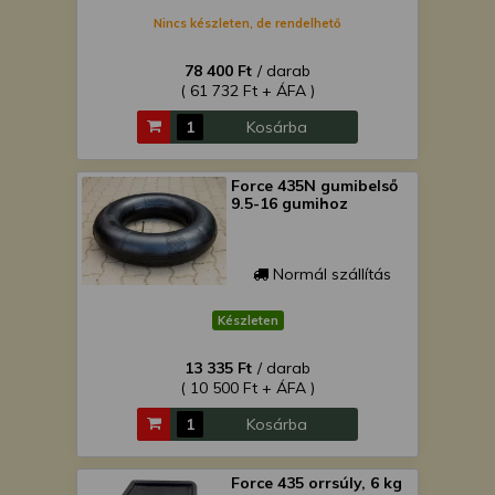
Nincs készleten, de rendelhető
78 400 Ft
/ darab
( 61 732 Ft + ÁFA )
Kosárba
Force 435N gumibelső
9.5-16 gumihoz
Normál szállítás
Készleten
13 335 Ft
/ darab
( 10 500 Ft + ÁFA )
Kosárba
Force 435 orrsúly, 6 kg