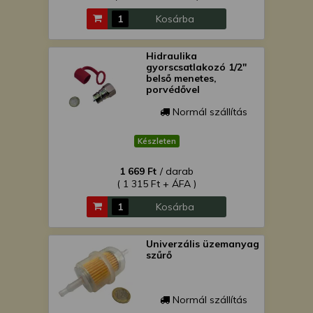
Kosárba
Hidraulika
gyorscsatlakozó 1/2"
belső menetes,
porvédővel
Normál szállítás
Készleten
1 669 Ft
/ darab
( 1 315 Ft + ÁFA )
Kosárba
Univerzális üzemanyag
szűrő
Normál szállítás