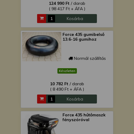
124 990 Ft
/ darab
( 98 417 Ft + ÁFA )
Kosárba
Force 435 gumibelső
13.6-16 gumihoz
Normál szállítás
Készleten
10 782 Ft
/ darab
( 8 490 Ft + ÁFA )
Kosárba
Force 435 hűtőmaszk
fényszóróval