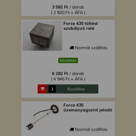
3 582 Ft
/ darab
( 2 820 Ft + ÁFA )
Force 435 töltést
szabályzó relé
Normál szállítás
Készleten
6 282 Ft
/ darab
( 4 946 Ft + ÁFA )
Kosárba
Force 435
üzemanyagszint jeladó
Normál szállítás