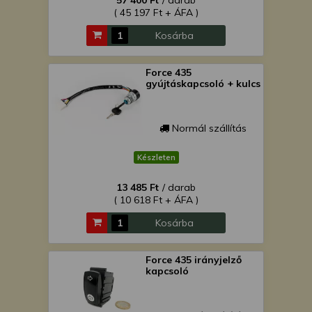
57 400 Ft
/ darab
( 45 197 Ft + ÁFA )
Kosárba
Force 435
gyújtáskapcsoló + kulcs
Normál szállítás
Készleten
13 485 Ft
/ darab
( 10 618 Ft + ÁFA )
Kosárba
Force 435 irányjelző
kapcsoló