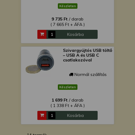
Készleten
9 735 Ft
/ darab
( 7 665 Ft + ÁFA )
Kosárba
Szivargyújtós USB töltő
– USB A és USB C
csatlakozóval
Normál szállítás
Készleten
1 699 Ft
/ darab
( 1 338 Ft + ÁFA )
Kosárba