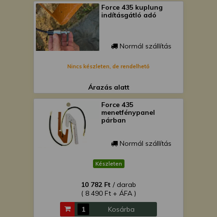
Force 435 kuplung
indításgátló adó
Normál szállítás
Nincs készleten, de rendelhető
Árazás alatt
Force 435
menetfénypanel
párban
Normál szállítás
Készleten
10 782 Ft
/ darab
( 8 490 Ft + ÁFA )
Kosárba