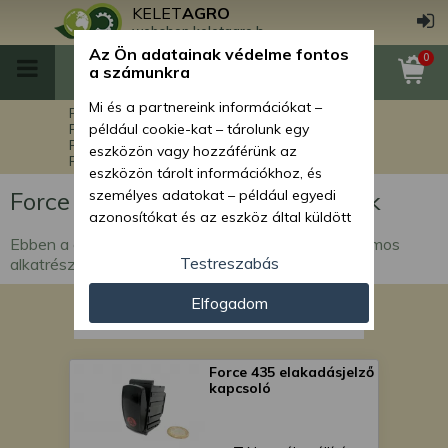
KELET
AGRO
webshop.keletagro.hu
Az Ön adatainak védelme fontos
0
a számunkra
Mi és a partnereink információkat –
Főoldal
Force alkatrészek
Force kistraktorok alkatrészei
például cookie-kat – tárolunk egy
Force 435 kistraktor alkatrészek
eszközön vagy hozzáférünk az
Force 435 elektromos alkatrészek
eszközön tárolt információkhoz, és
Force 435 elektromos alkatrészek
személyes adatokat – például egyedi
azonosítókat és az eszköz által küldött
alapvető információkat – kezelünk
Ebben a csoportban a Force 435 kistraktor elektromos
személyre szabott hirdetések és
Testreszabás
alkatrészei szerepelnek.
tartalom nyújtásához, hirdetés- és
Elfogadom
tartalomméréshez, nézettségi adatok
gyűjtéséhez, valamint termékek
kifejlesztéséhez és a termékek
javításához. Az Ön engedélyével mi és a
Force 435 elakadásjelző
kapcsoló
partnereink eszközleolvasásos
módszerrel szerzett pontos geolokációs
adatokat és azonosítási információkat