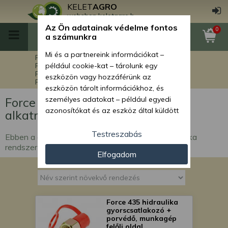
KELET
AGRO
webshop.keletagro.hu
Az Ön adatainak védelme fontos
0
a számunkra
Mi és a partnereink információkat –
Főoldal
Force alkatrészek
Force kistraktorok alkatrészei
például cookie-kat – tárolunk egy
Force 435 kistraktor alkatrészek
eszközön vagy hozzáférünk az
Force 435 hidraulika rendszer alkatrészek
eszközön tárolt információkhoz, és
Force 435 hidraulika rendszer
személyes adatokat – például egyedi
azonosítókat és az eszköz által küldött
alkatrészek
alapvető információkat – kezelünk
személyre szabott hirdetések és
Testreszabás
Ebben a csoportban a Force 435 kistraktor hidraulika
tartalom nyújtásához, hirdetés- és
rendszer alkatrészei szerepelnek.
Elfogadom
tartalomméréshez, nézettségi adatok
gyűjtéséhez, valamint termékek
kifejlesztéséhez és a termékek
javításához. Az Ön engedélyével mi és a
partnereink eszközleolvasásos
Force 435 hidraulika
gyorscsatlakozó +
módszerrel szerzett pontos geolokációs
porvédő, munkagép
adatokat és azonosítási információkat
felőli oldal