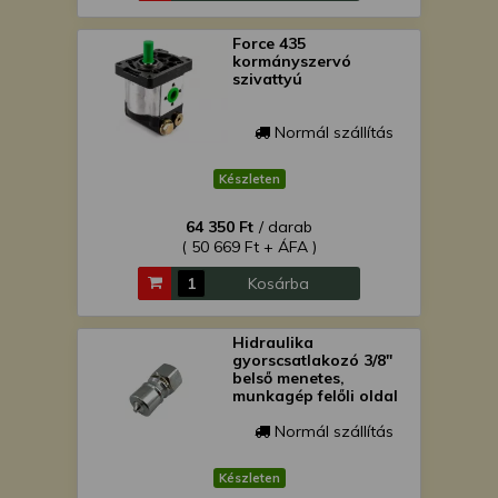
Force 435
kormányszervó
szivattyú
Normál szállítás
Készleten
64 350 Ft
/ darab
( 50 669 Ft + ÁFA )
Kosárba
Hidraulika
gyorscsatlakozó 3/8"
belső menetes,
munkagép felőli oldal
Normál szállítás
Készleten