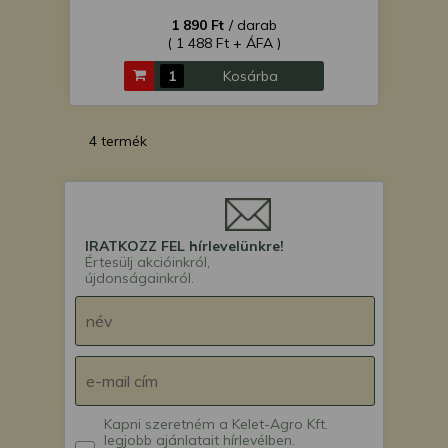
1 890 Ft
/ darab
( 1 488 Ft + ÁFA )
Kosárba
4 termék
IRATKOZZ FEL hírlevelünkre!
Értesülj akcióinkról,
újdonságainkról.
Kapni szeretném a Kelet-Agro Kft.
legjobb ajánlatait hírlevélben.