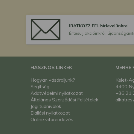
IRATKOZZ FEL hírlevelünkre!
Értesülj akcióinkról, újdonságaink
HASZNOS LINKEK
MERRE
Hogyan vásároljunk?
Kelet-Ag
Segítség
4400 Nyí
Adatvédelmi nyilatkozat
+36 21 
Általános Szerződési Feltételek
alkatres
Jogi tudnivalók
Elállási nyilatkozat
Online vitarendezés