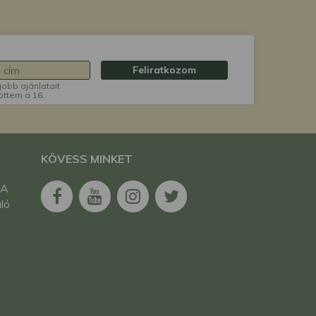
Feliratkozom
jobb ajánlatait
öttem a 16.
KÖVESS MINKET
 A
ló