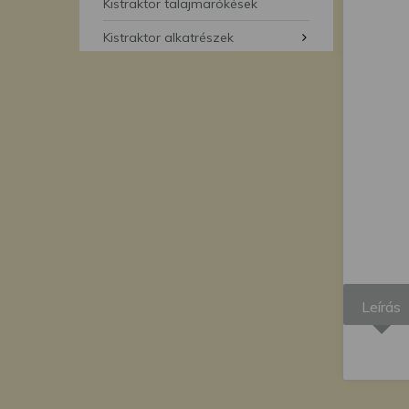
segítségével bármikor 
Kistraktor talajmarókések
Kistraktor alkatrészek
Leírás