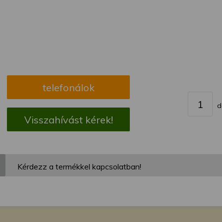
megváltoztathatja a beállításait.
telefonálok
d
Visszahívást kérek!
Kérdezz a termékkel kapcsolatban!