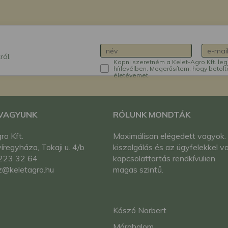
ról.
Kapni szeretném a Kelet-Agro Kft. leg
hírlevélben. Megerősítem, hogy betölt
életévemet.
 VAGYUNK
RÓLUNK MONDTÁK
ro Kft.
Maximálisan elégedett vagyok.
regyháza, Tokaji u. 4/b
kiszolgálás és az ügyfelekkel va
223 32 64
kapcsolattartás rendkívülien
z@keletagro.hu
magas szintű.
Kószó Norbert
Mórahalom