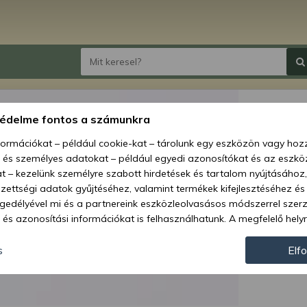
32009
védelme fontos a számunkra
(MTZ 
nformációkat – például cookie-kat – tárolunk egy eszközön vagy ho
, és személyes adatokat – például egyedi azonosítókat és az eszköz
Ár:
3 0
t – kezelünk személyre szabott hirdetések és tartalom nyújtásához,
ettségi adatok gyűjtéséhez, valamint termékek kifejlesztéséhez és
Elérhetőség
gedélyével mi és a partnereink eszközleolvasásos módszerrel szer
és azonosítási információkat is felhasználhatunk. A megfelelő helyr
Szállítás:
hogy mi és a partnereink a fent leírtak szerint adatkezelést végezz
Szállítási m
járulás megadása vagy elutasítása előtt részletesebb információkh
s
Elf
llításait. Felhívjuk figyelmét, hogy személyes adatainak bizonyos 
Cikkszám:
az Ön hozzájárulása, de jogában áll tiltakozni az ilyen jellegű adatke
 a weboldalra érvényesek. Erre a webhelyre visszatérve vagy az ada