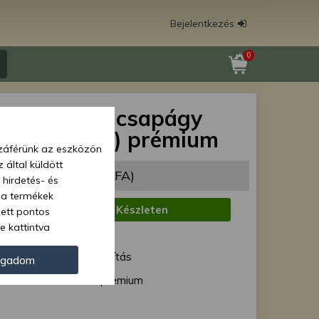
Bejelentkezés
0
 (2007109) csapágy
egyenes híd) prémium
zzáférünk az eszközön
 által küldött
42 Ft
(2 395 Ft + ÁFA)
 hirdetés- és
 a termékek
:
Készleten
zett pontos
e kattintva
1 munkanap
ünk. Másik
ód:
Normál szállítás
oz juthat, és
ogadom
kezeléséhez nem
2007109 premium
zelés ellen. A
tvédelmi szabályzatunk