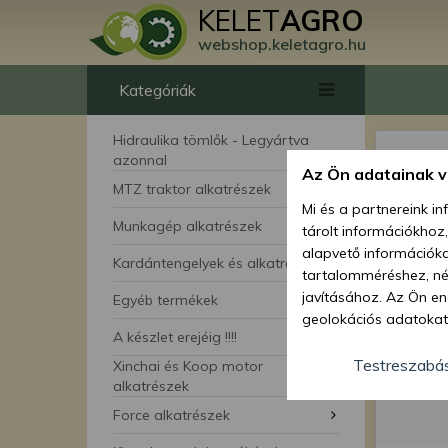
KELET
AGRO
webshop.keletagro.hu
Kategóriák
Hidraulika tömlők - Legyártva
azonnal
Az Ön adatainak 
MTZ traktor alkatrészek
Mi és a partnereink i
Munkagép alkatrészek
tárolt információkhoz
alapvető információka
Kardántengelyek és alkatrészei
tartalomméréshez, néz
javításához. Az Ön en
Egyéb termékek
geolokációs adatokat 
A készlet erejéig !!!!
hozzájárulhat ahhoz, 
lehetőségként a hozzá
Testreszabá
Xinchai és Koop motor
megváltoztathatja beá
alkatrészek
feltétlenül szükséges 
Force alkatrészek
beállításai csak erre