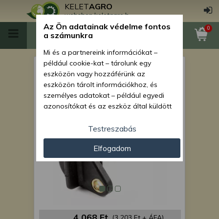
KELET
AGRO
webshop.keletagro.hu
Az Ön adatainak védelme fontos
0
a számunkra
Mi és a partnereink információkat –
például cookie-kat – tárolunk egy
Force 108 motorolajszűrő
eszközön vagy hozzáférünk az
betét
eszközön tárolt információkhoz, és
személyes adatokat – például egyedi
azonosítókat és az eszköz által küldött
alapvető információkat – kezelünk
személyre szabott hirdetések és
Testreszabás
tartalom nyújtásához, hirdetés- és
Elfogadom
tartalomméréshez, nézettségi adatok
gyűjtéséhez, valamint termékek
kifejlesztéséhez és a termékek
javításához. Az Ön engedélyével mi és a
partnereink eszközleolvasásos
módszerrel szerzett pontos geolokációs
adatokat és azonosítási információkat
4 068 Ft
(3 203 Ft + ÁFA)