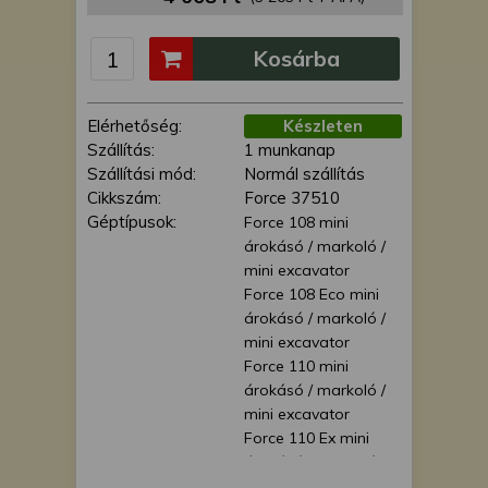
is felhasználhatunk. A megfelelő helyre
kattintva hozzájárulhat ahhoz, hogy mi
Kosárba
és a partnereink a fent leírtak szerint
adatkezelést végezzünk. Másik
lehetőségként a hozzájárulás
Elérhetőség:
Készleten
megadása vagy elutasítása előtt
Szállítás:
1 munkanap
részletesebb információkhoz juthat, és
Szállítási mód:
Normál szállítás
megváltoztathatja beállításait. Felhívjuk
Cikkszám:
Force 37510
figyelmét, hogy személyes adatainak
Géptípusok:
Force 108 mini
bizonyos kezeléséhez nem feltétlenül
árokásó / markoló /
szükséges az Ön hozzájárulása, de
mini excavator
jogában áll tiltakozni az ilyen jellegű
Force 108 Eco mini
adatkezelés ellen. A beállításai csak erre
árokásó / markoló /
a weboldalra érvényesek. Erre a
mini excavator
webhelyre visszatérve vagy az
Force 110 mini
adatvédelmi szabályzatunk segítségével
árokásó / markoló /
bármikor megváltoztathatja a
mini excavator
beállításait.
Force 110 Ex mini
árokásó / markoló /
mini excavator