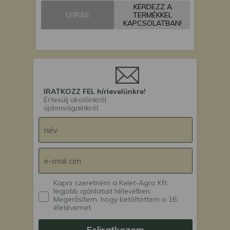
KÉRDEZZ A
LEÍRÁS
TERMÉKKEL
KAPCSOLATBAN!
IRATKOZZ FEL hírlevelünkre!
Értesülj akcióinkról,
újdonságainkról.
Kapni szeretném a Kelet-Agro Kft.
legjobb ajánlatait hírlevélben.
Megerősítem, hogy betöltöttem a 16.
életévemet.
Feliratkozom