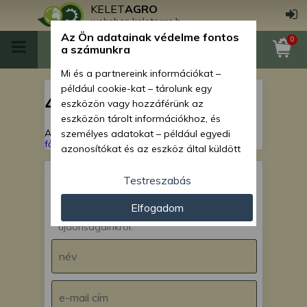
KELET
AGRO
webshop.keletagro.hu
Az Ön adatainak védelme fontos
0
a számunkra
Mi és a partnereink információkat –
például cookie-kat – tárolunk egy
404
eszközön vagy hozzáférünk az
eszközön tárolt információkhoz, és
A keresett oldal nem található!
Vissza a
személyes adatokat – például egyedi
főoldalra
azonosítókat és az eszköz által küldött
alapvető információkat – kezelünk
személyre szabott hirdetések és
Testreszabás
tartalom nyújtásához, hirdetés- és
IRATKOZZ FEL hírlevelünkre!
Elfogadom
tartalomméréshez, nézettségi adatok
Értesülj akcióinkról,
gyűjtéséhez, valamint termékek
újdonságainkról.
kifejlesztéséhez és a termékek
javításához. Az Ön engedélyével mi és a
partnereink eszközleolvasásos
módszerrel szerzett pontos geolokációs
adatokat és azonosítási információkat