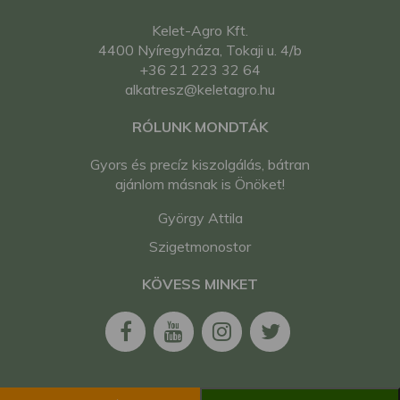
Kelet-Agro Kft.
4400 Nyíregyháza, Tokaji u. 4/b
+36 21 223 32 64
alkatresz@keletagro.hu
RÓLUNK MONDTÁK
Gyors és precíz kiszolgálás, bátran
ajánlom másnak is Önöket!
György Attila
Szigetmonostor
KÖVESS MINKET