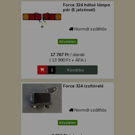
Force 324 hátsó lámpa
pár (E jelzéssel)
Normál szállítás
Készleten
17 767 Ft
/ darab
( 13 990 Ft + ÁFA )
Kosárba
Force 324 izzítórelé
Normál szállítás
Készleten