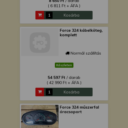
8 650 Ft
/ darab
( 6 811 Ft + ÁFA )
Kosárba
Force 324 kábelköteg,
komplett
Normál szállítás
Készleten
54 597 Ft
/ darab
( 42 990 Ft + ÁFA )
Kosárba
Force 324 műszerfal
óracsoport