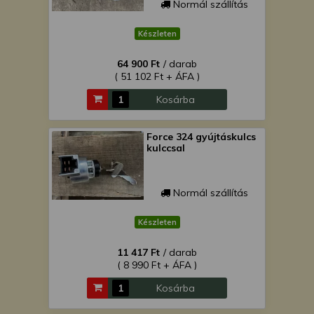
Normál szállítás
Készleten
64 900 Ft
/ darab
( 51 102 Ft + ÁFA )
Kosárba
Force 324 gyújtáskulcs
kulccsal
Normál szállítás
Készleten
11 417 Ft
/ darab
( 8 990 Ft + ÁFA )
Kosárba