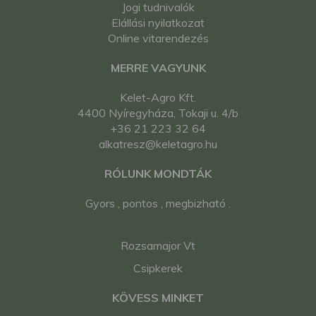
Jogi tudnivalók
Elállási nyilatkozat
Online vitarendezés
MERRE VAGYUNK
Kelet-Agro Kft.
4400 Nyíregyháza, Tokaji u. 4/b
+36 21 223 32 64
alkatresz@keletagro.hu
RÓLUNK MONDTÁK
Gyors , pontos , megbizható .
Rozsamajor Vt
Csipkerek
KÖVESS MINKET