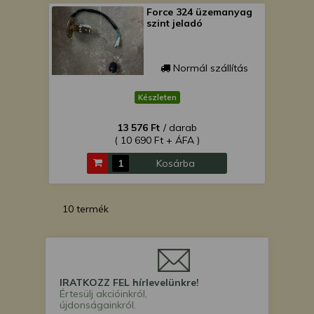
Force 324 üzemanyag
szint jeladó
Normál szállítás
Készleten
13 576 Ft
/ darab
( 10 690 Ft + ÁFA )
Kosárba
10 termék
IRATKOZZ FEL hírlevelünkre!
Értesülj akcióinkról,
újdonságainkról.