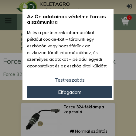
KELET
AGRO
webshop.keletagro.hu
Az Ön adatainak védelme fontos
0
a számunkra
Mi és a partnereink információkat –
Főoldal
Force alkatrészek
Force kistraktorok alkatrészei
például cookie-kat – tárolunk egy
Force 324 kistraktor alkatrészek
eszközön vagy hozzáférünk az
Force 324 elektromos alkatrészek
eszközön tárolt információkhoz, és
Force 324 elektromos alkatrészek
személyes adatokat – például egyedi
azonosítókat és az eszköz által küldött
alapvető információkat – kezelünk
Force 324 elektromos alkatrészek
személyre szabott hirdetések és
Testreszabás
tartalom nyújtásához, hirdetés- és
Elfogadom
tartalomméréshez, nézettségi adatok
gyűjtéséhez, valamint termékek
kifejlesztéséhez és a termékek
Force 324 féklámpa
kapcsoló
javításához. Az Ön engedélyével mi és a
partnereink eszközleolvasásos
módszerrel szerzett pontos geolokációs
Normál szállítás
adatokat és azonosítási információkat