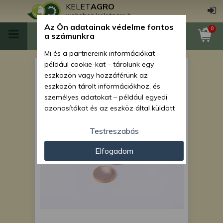
KELET
AGRO
webshop.keletagro.hu
Az Ön adatainak védelme fontos
0
a számunkra
Mi és a partnereink információkat –
például cookie-kat – tárolunk egy
62303 2RS (180603) csapágy
eszközön vagy hozzáférünk az
(generátor)
eszközön tárolt információkhoz, és
személyes adatokat – például egyedi
azonosítókat és az eszköz által küldött
alapvető információkat – kezelünk
személyre szabott hirdetések és
Testreszabás
tartalom nyújtásához, hirdetés- és
Elfogadom
tartalomméréshez, nézettségi adatok
gyűjtéséhez, valamint termékek
kifejlesztéséhez és a termékek
javításához. Az Ön engedélyével mi és a
partnereink eszközleolvasásos
módszerrel szerzett pontos geolokációs
adatokat és azonosítási információkat