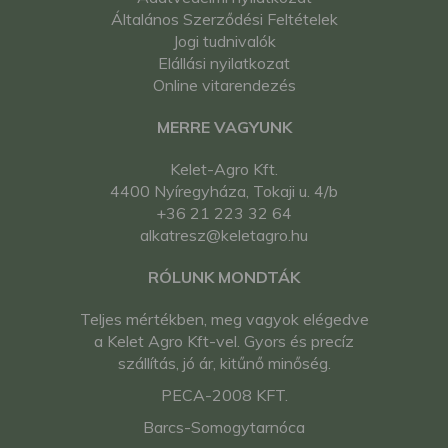
Általános Szerződési Feltételek
Jogi tudnivalók
Elállási nyilatkozat
Online vitarendezés
MERRE VAGYUNK
Kelet-Agro Kft.
4400 Nyíregyháza, Tokaji u. 4/b
+36 21 223 32 64
alkatresz@keletagro.hu
RÓLUNK MONDTÁK
Teljes mértékben, meg vagyok elégedve
a Kelet Agro Kft-vel. Gyors és precíz
szállítás, jó ár, kitűnő minőség.
PECA-2008 KFT.
Barcs-Somogytarnóca