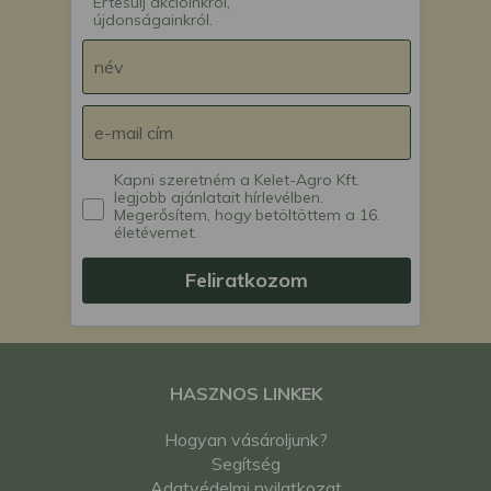
Értesülj akcióinkról,
újdonságainkról.
Kapni szeretném a Kelet-Agro Kft.
legjobb ajánlatait hírlevélben.
Megerősítem, hogy betöltöttem a 16.
életévemet.
Feliratkozom
HASZNOS LINKEK
Hogyan vásároljunk?
Segítség
Adatvédelmi nyilatkozat