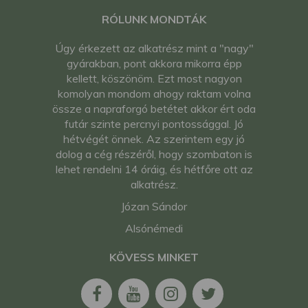
RÓLUNK MONDTÁK
Úgy érkezett az alkatrész mint a "nagy"
gyárakban, pont akkora mikorra épp
kellett, köszönöm. Ezt most nagyon
komolyan mondom ahogy raktam volna
össze a napraforgó betétet akkor ért oda
futár szinte percnyi pontossággal. Jó
hétvégét önnek. Az szerintem egy jó
dolog a cég részéről, hogy szombaton is
lehet rendelni 14 óráig, és hétfőre ott az
alkatrész.
Józan Sándor
Alsónémedi
KÖVESS MINKET