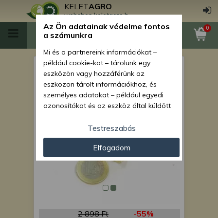
KELET
AGRO
webshop.keletagro.hu
Az Ön adatainak védelme fontos
0
a számunkra
Mi és a partnereink információkat –
például cookie-kat – tárolunk egy
Balos anya Monosem
eszközön vagy hozzáférünk az
vetőgépekhez
eszközön tárolt információkhoz, és
személyes adatokat – például egyedi
azonosítókat és az eszköz által küldött
alapvető információkat – kezelünk
személyre szabott hirdetések és
Testreszabás
tartalom nyújtásához, hirdetés- és
Elfogadom
tartalomméréshez, nézettségi adatok
gyűjtéséhez, valamint termékek
kifejlesztéséhez és a termékek
javításához. Az Ön engedélyével mi és a
partnereink eszközleolvasásos
módszerrel szerzett pontos geolokációs
adatokat és azonosítási információkat
2 898 Ft
-55%