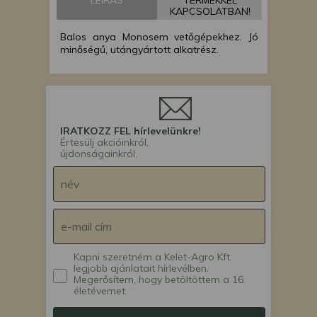
LEÍRÁS
TERMÉKKEL
KAPCSOLATBAN!
Balos anya Monosem vetőgépekhez. Jó
minőségű, utángyártott alkatrész.
IRATKOZZ FEL hírlevelünkre!
Értesülj akcióinkról,
újdonságainkról.
Kapni szeretném a Kelet-Agro Kft.
legjobb ajánlatait hírlevélben.
Megerősítem, hogy betöltöttem a 16.
életévemet.