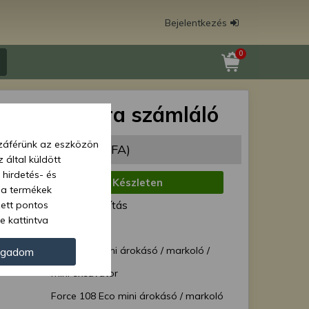
Bejelentkezés
0
 108 üzemóra számláló
zzáférünk az eszközön
98 Ft
(7 085 Ft + ÁFA)
 által küldött
 hirdetés- és
:
Készleten
 a termékek
zett pontos
ód:
Normál szállítás
e kattintva
Force 37508
ünk. Másik
oz juthat, és
Force 108 mini árokásó / markoló /
ogadom
kezeléséhez nem
mini excavator
zelés ellen. A
tvédelmi szabályzatunk
Force 108 Eco mini árokásó / markoló