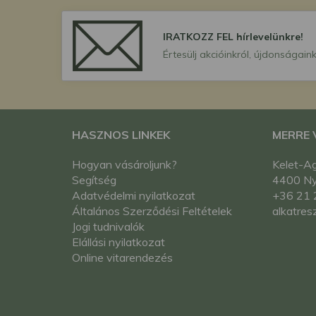
IRATKOZZ FEL hírlevelünkre!
Értesülj akcióinkról, újdonságaink
HASZNOS LINKEK
MERRE
Hogyan vásároljunk?
Kelet-Ag
Segítség
4400 Nyí
Adatvédelmi nyilatkozat
+36 21 
Általános Szerződési Feltételek
alkatres
Jogi tudnivalók
Elállási nyilatkozat
Online vitarendezés