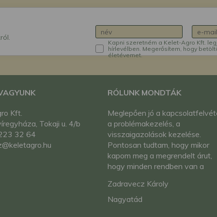
ról.
Kapni szeretném a Kelet-Agro Kft. leg
hírlevélben. Megerősítem, hogy betölt
életévemet.
 VAGYUNK
RÓLUNK MONDTÁK
ro Kft.
Meglepően jó a kapcsolatfelvéte
regyháza, Tokaji u. 4/b
a problémakezelés, a
223 32 64
visszaigazolások kezelése.
z@keletagro.hu
Pontosan tudtam, hogy mikor
kapom meg a megrendelt árut,
hogy minden rendben van a
rendelésemmel. Gratulálok!
Zadravecz Károly
Nagyatád