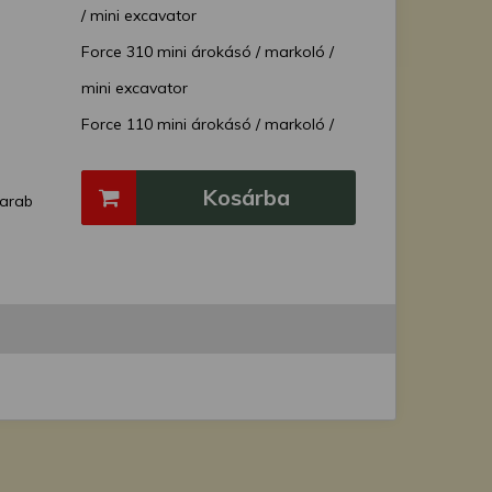
/ mini excavator
Force 310 mini árokásó / markoló /
mini excavator
Force 110 mini árokásó / markoló /
mini excavator
Kosárba
Force 110 Ex mini árokásó / markoló /
arab
mini excavator