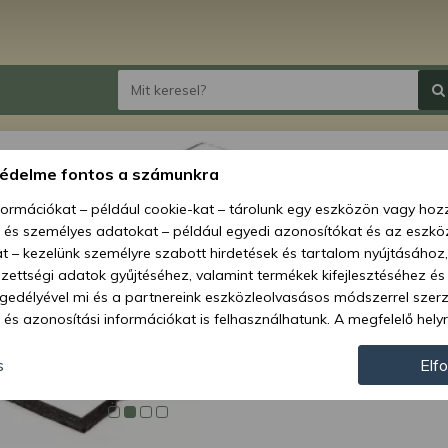
Force
védelme fontos a számunkra
nformációkat – például cookie-kat – tárolunk egy eszközön vagy ho
Ár:
8 9
, és személyes adatokat – például egyedi azonosítókat és az eszköz
t – kezelünk személyre szabott hirdetések és tartalom nyújtásához,
Elérhetőség
ettségi adatok gyűjtéséhez, valamint termékek kifejlesztéséhez és
gedélyével mi és a partnereink eszközleolvasásos módszerrel szer
Szállítási m
és azonosítási információkat is felhasználhatunk. A megfelelő helyr
Cikkszám:
hogy mi és a partnereink a fent leírtak szerint adatkezelést végezz
járulás megadása vagy elutasítása előtt részletesebb információkh
Géptípusok:
s
Elf
llításait. Felhívjuk figyelmét, hogy személyes adatainak bizonyos 
az Ön hozzájárulása, de jogában áll tiltakozni az ilyen jellegű adatke
 a weboldalra érvényesek. Erre a webhelyre visszatérve vagy az ada