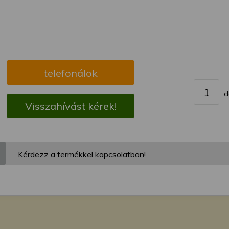
megváltoztathatja a beállításait.
telefonálok
d
Visszahívást kérek!
Kérdezz a termékkel kapcsolatban!