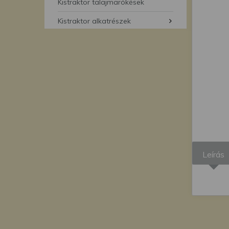
segítségével bármikor 
Kistraktor talajmarókések
Kistraktor alkatrészek
Leírás