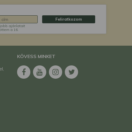
Feliratkozom
jobb ajánlatait
öttem a 16.
KÖVESS MINKET
l,