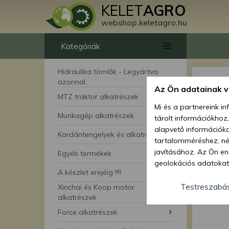
KELET
AGRO
webshop.keletagro.hu
Kategóriák
Hidraulika tömlők - Legyártva
azonnal
Az Ön adatainak 
MTZ traktor alkatrészek
Mi és a partnereink i
Munkagép alkatrészek
tárolt információkhoz
alapvető információka
Kardántengelyek és alkatrészei
tartalomméréshez, néz
javításához. Az Ön en
Egyéb termékek
geolokációs adatokat 
A készlet erejéig !!!!
hozzájárulhat ahhoz, 
lehetőségként a hozzá
Testreszabá
Xinchai és Koop motor
megváltoztathatja beá
alkatrészek
feltétlenül szükséges 
Force alkatrészek
beállításai csak erre