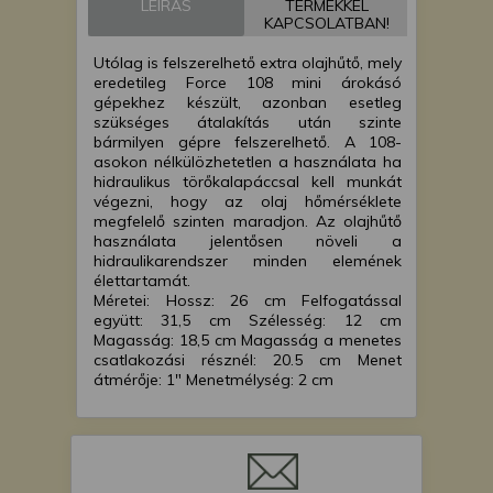
LEÍRÁS
TERMÉKKEL
KAPCSOLATBAN!
Utólag is felszerelhető extra olajhűtő, mely
eredetileg Force 108 mini árokásó
gépekhez készült, azonban esetleg
szükséges átalakítás után szinte
bármilyen gépre felszerelhető. A 108-
asokon nélkülözhetetlen a használata ha
hidraulikus törőkalapáccsal kell munkát
végezni, hogy az olaj hőmérséklete
megfelelő szinten maradjon. Az olajhűtő
használata jelentősen növeli a
hidraulikarendszer minden elemének
élettartamát.
Méretei: Hossz: 26 cm Felfogatással
együtt: 31,5 cm Szélesség: 12 cm
Magasság: 18,5 cm Magasság a menetes
csatlakozási résznél: 20.5 cm Menet
átmérője: 1" Menetmélység: 2 cm