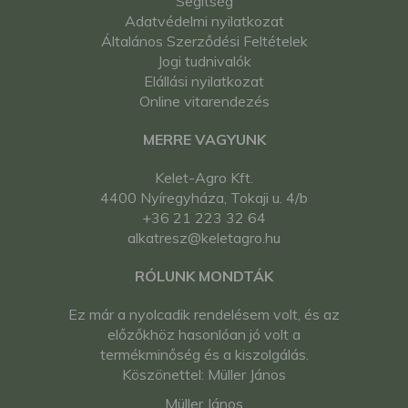
Segítség
Adatvédelmi nyilatkozat
Általános Szerződési Feltételek
Jogi tudnivalók
Elállási nyilatkozat
Online vitarendezés
MERRE VAGYUNK
Kelet-Agro Kft.
4400 Nyíregyháza, Tokaji u. 4/b
+36 21 223 32 64
alkatresz@keletagro.hu
RÓLUNK MONDTÁK
Ez már a nyolcadik rendelésem volt, és az
előzőkhöz hasonlóan jó volt a
termékminőség és a kiszolgálás.
Köszönettel: Müller János
Müller János