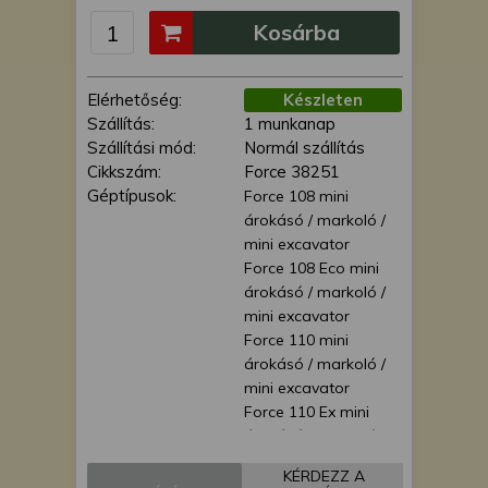
is felhasználhatunk. A megfelelő helyre
Kosárba
kattintva hozzájárulhat ahhoz, hogy mi
és a partnereink a fent leírtak szerint
adatkezelést végezzünk. Másik
Elérhetőség:
Készleten
lehetőségként a hozzájárulás
Szállítás:
1 munkanap
megadása vagy elutasítása előtt
Szállítási mód:
Normál szállítás
részletesebb információkhoz juthat, és
Cikkszám:
Force 38251
megváltoztathatja beállításait. Felhívjuk
Géptípusok:
Force 108 mini
figyelmét, hogy személyes adatainak
árokásó / markoló /
bizonyos kezeléséhez nem feltétlenül
mini excavator
szükséges az Ön hozzájárulása, de
Force 108 Eco mini
jogában áll tiltakozni az ilyen jellegű
árokásó / markoló /
adatkezelés ellen. A beállításai csak erre
mini excavator
a weboldalra érvényesek. Erre a
Force 110 mini
webhelyre visszatérve vagy az
árokásó / markoló /
adatvédelmi szabályzatunk segítségével
mini excavator
bármikor megváltoztathatja a
Force 110 Ex mini
beállításait.
árokásó / markoló /
mini excavator
KÉRDEZZ A