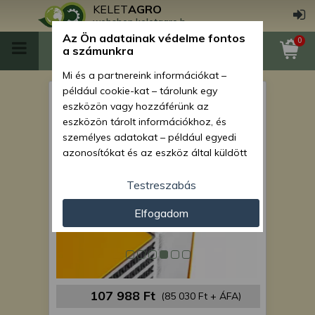
KELET
AGRO
webshop.keletagro.hu
Az Ön adatainak védelme fontos
0
a számunkra
Mi és a partnereink információkat –
például cookie-kat – tárolunk egy
Force 108 hidraulikaolaj hűtő
eszközön vagy hozzáférünk az
eszközön tárolt információkhoz, és
személyes adatokat – például egyedi
azonosítókat és az eszköz által küldött
alapvető információkat – kezelünk
személyre szabott hirdetések és
Testreszabás
tartalom nyújtásához, hirdetés- és
Elfogadom
tartalomméréshez, nézettségi adatok
gyűjtéséhez, valamint termékek
kifejlesztéséhez és a termékek
javításához. Az Ön engedélyével mi és a
partnereink eszközleolvasásos
módszerrel szerzett pontos geolokációs
107 988 Ft
(85 030 Ft + ÁFA)
adatokat és azonosítási információkat