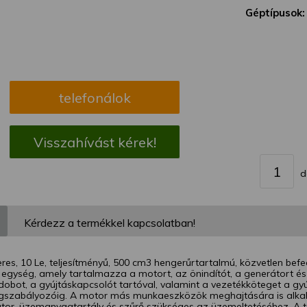
megváltoztathatja a beállításait.
Géptípusok:
telefonálok
Visszahívást kérek!
d
Kérdezz a termékkel kapcsolatban!
es, 10 Le, teljesítményű, 500 cm3 hengerűrtartalmú, közvetlen befe
egység, amely tartalmazza a motort, az önindítót, a generátort és 
obot, a gyújtáskapcsolót tartóval, valamint a vezetékköteget a gyú
égszabályozóig. A motor más munkaeszközök meghajtására is alkal
tor, üzemanyagtartály és szűrő szükséges az üzemeltetéséhez. A t