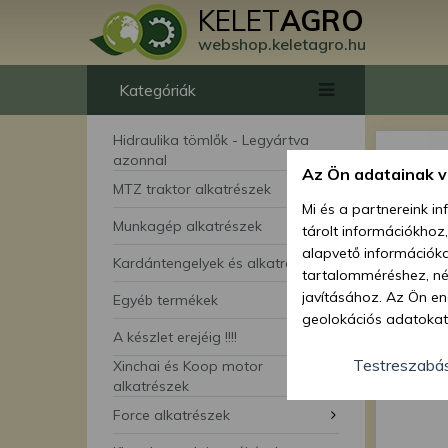
KELET
AGRO
webshop.keletagro.hu
Kategóriák
Hidraulika tömlők - Legyártva
azonnal
Az Ön adatainak 
MTZ traktor alkatrészek
Mi és a partnereink i
Munkagép alkatrészek
tárolt információkhoz
alapvető információka
Kardántengelyek és alkatrészei
tartalomméréshez, néz
javításához. Az Ön en
Egyéb termékek
geolokációs adatokat 
A készlet erejéig !!!!
hozzájárulhat ahhoz, 
lehetőségként a hozzá
Testreszabá
Xinchai és Koop motor
megváltoztathatja beá
alkatrészek
feltétlenül szükséges 
Force alkatrészek
beállításai csak erre