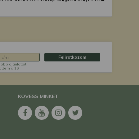
Feliratkozom
jobb ajánlatait
öttem a 16.
KÖVESS MINKET