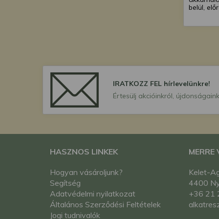
belül, elő
IRATKOZZ FEL hírlevelünkre!
Értesülj akcióinkról, újdonságaink
HASZNOS LINKEK
MERRE
Hogyan vásároljunk?
Kelet-Ag
Segítség
4400 Nyí
Adatvédelmi nyilatkozat
+36 21 
Általános Szerződési Feltételek
alkatres
Jogi tudnivalók