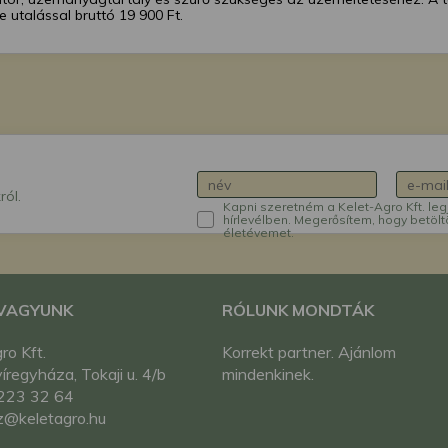
re utalással bruttó 19 900 Ft.
ról.
Kapni szeretném a Kelet-Agro Kft. leg
hírlevélben. Megerősítem, hogy betölt
életévemet.
 VAGYUNK
RÓLUNK MONDTÁK
ro Kft.
Korrekt partner. Ajánlom
regyháza, Tokaji u. 4/b
mindenkinek.
223 32 64
z@keletagro.hu