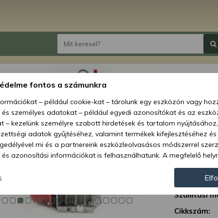
Force 
védelme fontos a számunkra
nformációkat – például cookie-kat – tárolunk egy eszközön vagy ho
Ár:
359 8
, és személyes adatokat – például egyedi azonosítókat és az eszköz
309
t – kezelünk személyre szabott hirdetések és tartalom nyújtásához,
ettségi adatok gyűjtéséhez, valamint termékek kifejlesztéséhez és
(244 
gedélyével mi és a partnereink eszközleolvasásos módszerrel szer
és azonosítási információkat is felhasználhatunk. A megfelelő helyr
Elérhetőség
hogy mi és a partnereink a fent leírtak szerint adatkezelést végezz
járulás megadása vagy elutasítása előtt részletesebb információkh
s
Elf
Szállítás:
llításait. Felhívjuk figyelmét, hogy személyes adatainak bizonyos 
Szállítási m
az Ön hozzájárulása, de jogában áll tiltakozni az ilyen jellegű adatke
 a weboldalra érvényesek. Erre a webhelyre visszatérve vagy az ada
Cikkszám: