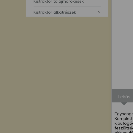
segítségével bármikor 
Kistraktor talajmarókések
Kistraktor alkatrészek
Leírás
Egyhenger
Komplett 
kipufogód
feszülts
akkumulá