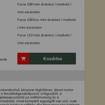
Force 108 mini árokásó / markoló /
mini excavator
Force 108 Eco mini árokásó / markoló
/ mini excavator
Force 110 mini árokásó / markoló /
mini excavator
Force 110 Ex mini árokásó / markoló /
Kosárba
mini excavator
arab
cskendezésű, kényszer léghűtéses, diesel motor.
a feszültségszabályozót, a légszűrőt, a
jtáskapcsolótól az indítómotorig és a
mazható, mivel komplett egységről van szó, csak
ermék házhozszállítási díja Magyarország határain