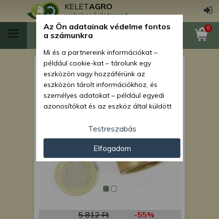
KELET
AGRO
webshop.keletagro.hu
Az Ön adatainak védelme fontos
0
a számunkra
Mi és a partnereink információkat –
például cookie-kat – tárolunk egy
Persely (11560) Monosem
eszközön vagy hozzáférünk az
vetőgépekhez
eszközön tárolt információkhoz, és
személyes adatokat – például egyedi
azonosítókat és az eszköz által küldött
alapvető információkat – kezelünk
személyre szabott hirdetések és
Testreszabás
tartalom nyújtásához, hirdetés- és
Elfogadom
tartalomméréshez, nézettségi adatok
gyűjtéséhez, valamint termékek
kifejlesztéséhez és a termékek
javításához. Az Ön engedélyével mi és a
partnereink eszközleolvasásos
módszerrel szerzett pontos geolokációs
adatokat és azonosítási információkat
5 812 Ft
-55%