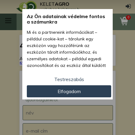
KELET
AGRO
webshop.keletagro.hu
Az Ön adatainak védelme fontos
0
a számunkra
Mi és a partnereink információkat –
például cookie-kat – tárolunk egy
404
eszközön vagy hozzáférünk az
eszközön tárolt információkhoz, és
A keresett oldal nem található!
Vissza a
személyes adatokat – például egyedi
főoldalra
azonosítókat és az eszköz által küldött
alapvető információkat – kezelünk
személyre szabott hirdetések és
Testreszabás
tartalom nyújtásához, hirdetés- és
IRATKOZZ FEL hírlevelünkre!
Elfogadom
tartalomméréshez, nézettségi adatok
Értesülj akcióinkról,
gyűjtéséhez, valamint termékek
újdonságainkról.
kifejlesztéséhez és a termékek
javításához. Az Ön engedélyével mi és a
partnereink eszközleolvasásos
módszerrel szerzett pontos geolokációs
adatokat és azonosítási információkat