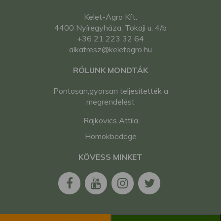
Kelet-Agro Kft.
4400 Nyíregyháza, Tokaji u. 4/b
+36 21 223 32 64
alkatresz@keletagro.hu
RÓLUNK MONDTÁK
Pontosan,gyorsan teljesítették a
megrendelést
Rajkovics Attila
Homokbödöge
KÖVESS MINKET